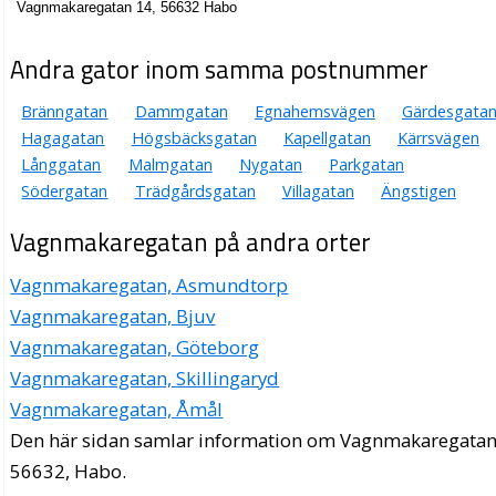
Vagnmakaregatan 14, 56632 Habo
Andra gator inom samma postnummer
Bränngatan
Dammgatan
Egnahemsvägen
Gärdesgata
Hagagatan
Högsbäcksgatan
Kapellgatan
Kärrsvägen
Långgatan
Malmgatan
Nygatan
Parkgatan
Södergatan
Trädgårdsgatan
Villagatan
Ängstigen
Vagnmakaregatan på andra orter
Vagnmakaregatan, Asmundtorp
Vagnmakaregatan, Bjuv
Vagnmakaregatan, Göteborg
Vagnmakaregatan, Skillingaryd
Vagnmakaregatan, Åmål
Den här sidan samlar information om Vagnmakaregatan
56632, Habo.