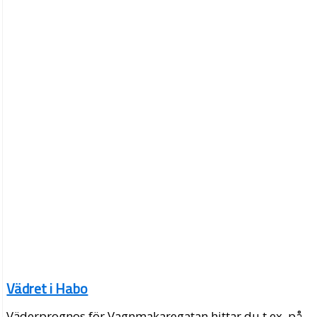
Vädret i Habo
Väderprognos för Vagnmakaregatan hittar du t.ex. på