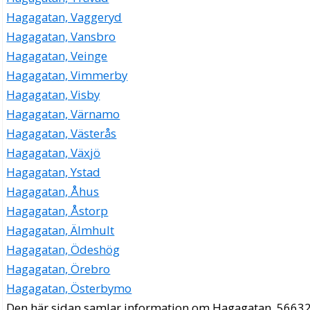
Hagagatan, Vaggeryd
Hagagatan, Vansbro
Hagagatan, Veinge
Hagagatan, Vimmerby
Hagagatan, Visby
Hagagatan, Värnamo
Hagagatan, Västerås
Hagagatan, Växjö
Hagagatan, Ystad
Hagagatan, Åhus
Hagagatan, Åstorp
Hagagatan, Älmhult
Hagagatan, Ödeshög
Hagagatan, Örebro
Hagagatan, Österbymo
Den här sidan samlar information om Hagagatan, 56632