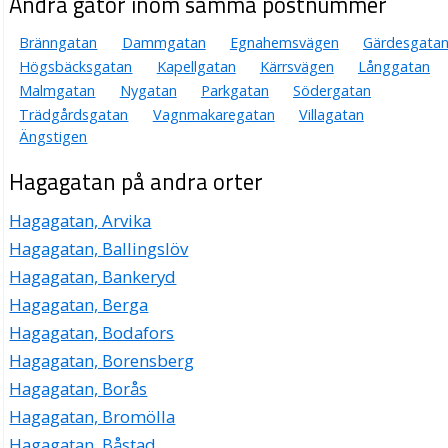
Andra gator inom samma postnummer
Bränngatan
Dammgatan
Egnahemsvägen
Gärdesgata
Högsbäcksgatan
Kapellgatan
Kärrsvägen
Långgatan
Malmgatan
Nygatan
Parkgatan
Södergatan
Trädgårdsgatan
Vagnmakaregatan
Villagatan
Ängstigen
Hagagatan på andra orter
Hagagatan, Arvika
Hagagatan, Ballingslöv
Hagagatan, Bankeryd
Hagagatan, Berga
Hagagatan, Bodafors
Hagagatan, Borensberg
Hagagatan, Borås
Hagagatan, Bromölla
Hagagatan, Båstad