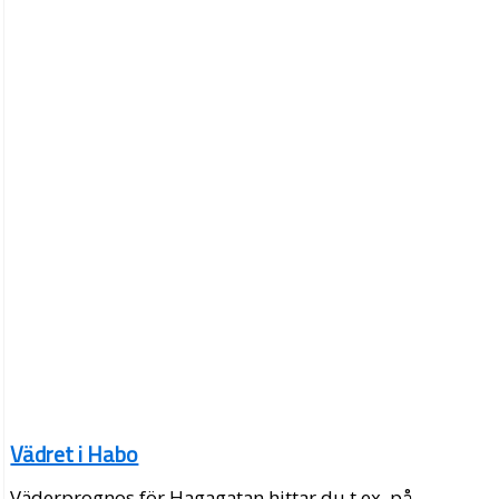
Vädret i Habo
Väderprognos för Hagagatan hittar du t.ex. på