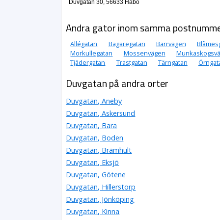
Duvgatan 30, 56633 Habo
Andra gator inom samma postnumm
Allégatan
Bagaregatan
Barrvägen
Blåmes
Morkullegatan
Mossenvägen
Munkaskogsv
Tjädergatan
Trastgatan
Tärngatan
Örngat
Duvgatan på andra orter
Duvgatan, Aneby
Duvgatan, Askersund
Duvgatan, Bara
Duvgatan, Boden
Duvgatan, Brämhult
Duvgatan, Eksjö
Duvgatan, Götene
Duvgatan, Hillerstorp
Duvgatan, Jönköping
Duvgatan, Kinna