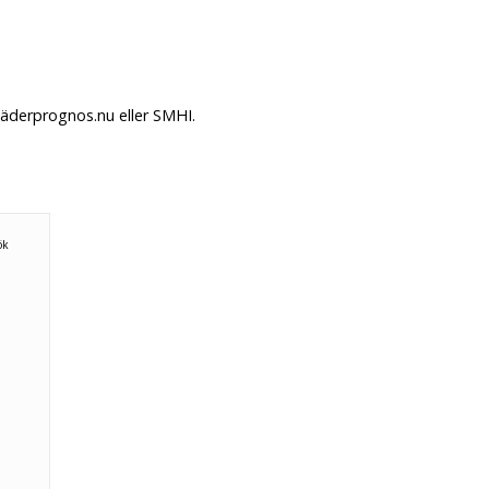
Väderprognos.nu eller SMHI.
ök