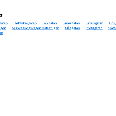
er
gatan
Elektrikergatan
Falkgatan
Fanérgatan
Fasangatan
Hök
ägen
Munkaskogsvägen Dalastugan
Måsgatan
Profilgatan
Slätt
an