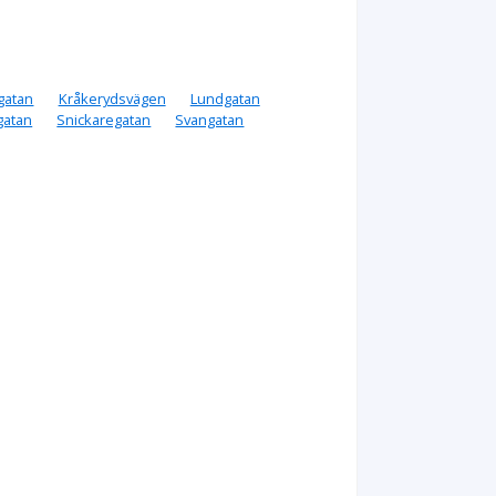
gatan
Kråkerydsvägen
Lundgatan
gatan
Snickaregatan
Svangatan