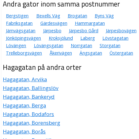
Andra gator inom samma postnummer
Bergstigen
Bexells Väg
Brogatan
Byns Väg
Fabriksgatan
Gärdesvägen
Hammargatan
Järnvägsgatan
Järpesbo
Järpesbo Gård
Järpesbovägen
Jönköpingsvägen
Kroksjölund
Laberg
Lövstagatan
Lövängen
Lövängsgatan
Norrgatan
Storgatan
Trelleborgsvägen
Åkerivägen
Ängsgatan
Östergatan
Hagagatan på andra orter
Hagagatan, Arvika
Hagagatan, Ballingslöv
Hagagatan, Bankeryd
Hagagatan, Berga
Hagagatan, Bodafors
Hagagatan, Borensberg
Hagagatan, Borås