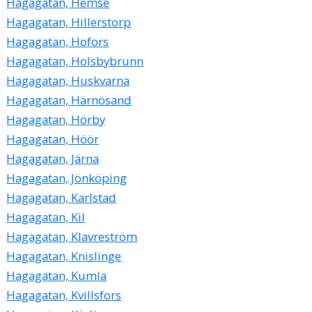
Hagagatan, Hemse
Hagagatan, Hillerstorp
Hagagatan, Hofors
Hagagatan, Holsbybrunn
Hagagatan, Huskvarna
Hagagatan, Härnösand
Hagagatan, Hörby
Hagagatan, Höör
Hagagatan, Järna
Hagagatan, Jönköping
Hagagatan, Karlstad
Hagagatan, Kil
Hagagatan, Klavreström
Hagagatan, Knislinge
Hagagatan, Kumla
Hagagatan, Kvillsfors