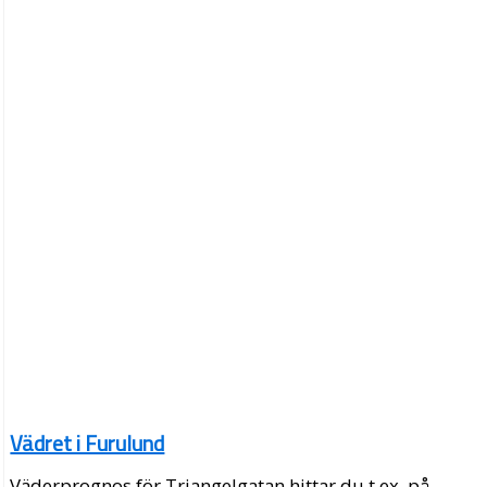
Vädret i Furulund
Väderprognos för Triangelgatan hittar du t.ex. på