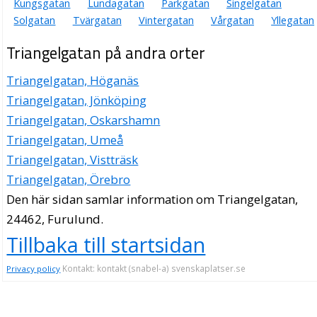
Kungsgatan
Lundagatan
Parkgatan
Singelgatan
Solgatan
Tvärgatan
Vintergatan
Vårgatan
Yllegatan
Triangelgatan på andra orter
Triangelgatan, Höganäs
Triangelgatan, Jönköping
Triangelgatan, Oskarshamn
Triangelgatan, Umeå
Triangelgatan, Vistträsk
Triangelgatan, Örebro
Den här sidan samlar information om Triangelgatan,
24462, Furulund.
Tillbaka till startsidan
Kontakt: kontakt (snabel-a) svenskaplatser.se
Privacy policy