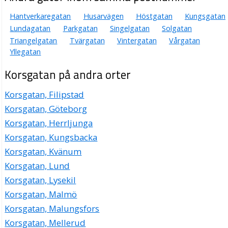
Hantverkaregatan
Husarvägen
Höstgatan
Kungsgatan
Lundagatan
Parkgatan
Singelgatan
Solgatan
Triangelgatan
Tvärgatan
Vintergatan
Vårgatan
Yllegatan
Korsgatan på andra orter
Korsgatan, Filipstad
Korsgatan, Göteborg
Korsgatan, Herrljunga
Korsgatan, Kungsbacka
Korsgatan, Kvänum
Korsgatan, Lund
Korsgatan, Lysekil
Korsgatan, Malmö
Korsgatan, Malungsfors
Korsgatan, Mellerud