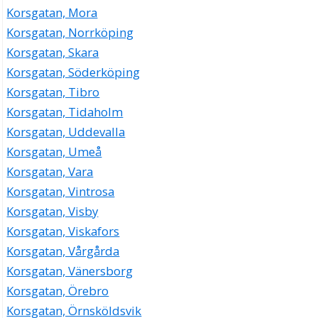
Korsgatan, Mora
Korsgatan, Norrköping
Korsgatan, Skara
Korsgatan, Söderköping
Korsgatan, Tibro
Korsgatan, Tidaholm
Korsgatan, Uddevalla
Korsgatan, Umeå
Korsgatan, Vara
Korsgatan, Vintrosa
Korsgatan, Visby
Korsgatan, Viskafors
Korsgatan, Vårgårda
Korsgatan, Vänersborg
Korsgatan, Örebro
Korsgatan, Örnsköldsvik