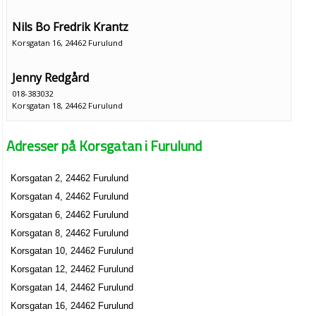
Nils Bo Fredrik Krantz
Korsgatan 16, 24462 Furulund
Jenny Redgård
018-383032
Korsgatan 18, 24462 Furulund
Sven Dahl Byggtjänst
Adresser på Korsgatan i Furulund
Sven Gösta Dahl
046-730079
Korsgatan 23, 24462 Furulund
Korsgatan 2, 24462 Furulund
Växjö Elkonsult
Korsgatan 4, 24462 Furulund
Bertil Reinhold Höst
Korsgatan 6, 24462 Furulund
0470-83392
Korsgatan 8, 24462 Furulund
Korsgatan 24, 24462 Furulund
Korsgatan 10, 24462 Furulund
Firma Divemo
Korsgatan 12, 24462 Furulund
Kent Inge Andersson
Korsgatan 14, 24462 Furulund
046-733656
Korsgatan 16, 24462 Furulund
Korsgatan 30, 24462 Furulund