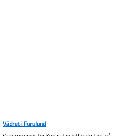
Vädret i Furulund
Väderprognos för Korsgatan hittar du t.ex. på