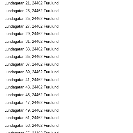
Lundagatan 21, 24462 Furulund
Lundagatan 23, 24462 Furulund
Lundagatan 25, 24462 Furulund
Lundagatan 27, 24462 Furulund
Lundagatan 29, 24462 Furulund
Lundagatan 31, 24462 Furulund
Lundagatan 33, 24462 Furulund
Lundagatan 35, 24462 Furulund
Lundagatan 37, 24462 Furulund
Lundagatan 39, 24462 Furulund
Lundagatan 41, 24462 Furulund
Lundagatan 43, 24462 Furulund
Lundagatan 45, 24462 Furulund
Lundagatan 47, 24462 Furulund
Lundagatan 49, 24462 Furulund
Lundagatan 51, 24462 Furulund
Lundagatan 53, 24462 Furulund