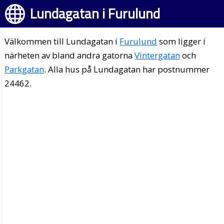
Lundagatan i Furulund
Välkommen till Lundagatan i
Furulund
som ligger i
närheten av bland andra gatorna
Vintergatan
och
Parkgatan
. Alla hus på Lundagatan har postnummer
24462.