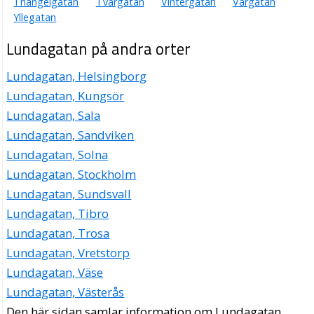
Triangelgatan
Tvärgatan
Vintergatan
Vårgatan
Yllegatan
Lundagatan på andra orter
Lundagatan, Helsingborg
Lundagatan, Kungsör
Lundagatan, Sala
Lundagatan, Sandviken
Lundagatan, Solna
Lundagatan, Stockholm
Lundagatan, Sundsvall
Lundagatan, Tibro
Lundagatan, Trosa
Lundagatan, Vretstorp
Lundagatan, Väse
Lundagatan, Västerås
Den här sidan samlar information om Lundagatan,