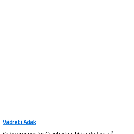
Vädret i Adak
Väderprognos för Granbacken hittar du t.ex. på