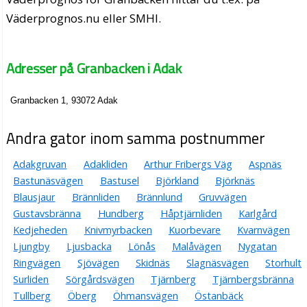
Väderprognos.nu eller SMHI.
Adresser på Granbacken i Adak
Granbacken 1, 93072 Adak
Andra gator inom samma postnummer
Adakgruvan
Adakliden
Arthur Fribergs Väg
Aspnäs
Bastunäsvägen
Bastusel
Björkland
Björknäs
Blausjaur
Brännliden
Brännlund
Gruvvägen
Gustavsbränna
Hundberg
Håptjärnliden
Karlgård
Kedjeheden
Knivmyrbacken
Kuorbevare
Kvarnvägen
Ljungby
Ljusbacka
Lönås
Malåvägen
Nygatan
Ringvägen
Sjövägen
Skidnäs
Slagnäsvägen
Storhult
Surliden
Sörgårdsvägen
Tjärnberg
Tjärnbergsbränna
Tullberg
Öberg
Öhmansvägen
Östanbäck