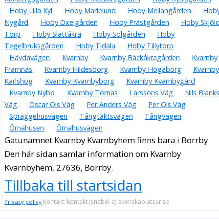
Hoby Lilla Kyl
Hoby Marielund
Hoby Mellangården
Hob
Nygård
Hoby Oxelgården
Hoby Prästgården
Hoby Skjöl
Torp
Hoby Slättåkra
Hoby Solgården
Hoby
Tegelbruksgården
Hoby Tidala
Hoby Tillytorp
Hävdavägen
Kvarnby
Kvarnby Bäckåkragården
Kvarnby
Framnäs
Kvarnby Hildesborg
Kvarnby Högaborg
Kvarnby
Karlshög
Kvarnby Kvarnbyborg
Kvarnby Kvarnbygård
Kvarnby Nybo
Kvarnby Tornäs
Larssons Väg
Nils Blank
Väg
Oscar Ols Väg
Per Anders Väg
Per Ols Väg
Spraggehusvägen
Tångtäktsvägen
Tångvägen
Örnahusen
Örnahusvägen
Gatunamnet Kvarnby Kvarnbyhem finns bara i Borrby
Den här sidan samlar information om Kvarnby
Kvarnbyhem, 27636, Borrby.
Tillbaka till startsidan
Kontakt: kontakt (snabel-a) svenskaplatser.se
Privacy policy