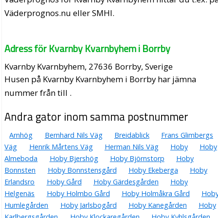
Väderprognos.nu eller SMHI.
Adress för Kvarnby Kvarnbyhem i Borrby
Kvarnby Kvarnbyhem, 27636 Borrby, Sverige
Husen på Kvarnby Kvarnbyhem i Borrby har jämna
nummer från till .
Andra gator inom samma postnummer
Arnhög
Bernhard Nils Väg
Breidablick
Frans Glimbergs
Väg
Henrik Mårtens Väg
Herman Nils Väg
Hoby
Hoby
Almeboda
Hoby Bjershög
Hoby Björnstorp
Hoby
Bonnsten
Hoby Bonnstensgård
Hoby Ekeberga
Hoby
Erlandsro
Hoby Gård
Hoby Gärdesgården
Hoby
Helgenäs
Hoby Holmbo Gård
Hoby Holmåkra Gård
Hob
Humlegården
Hoby Jarlsbogård
Hoby Kanegården
Hoby
Karlbergsgården
Hoby Klockaregården
Hoby Kyhlsgården