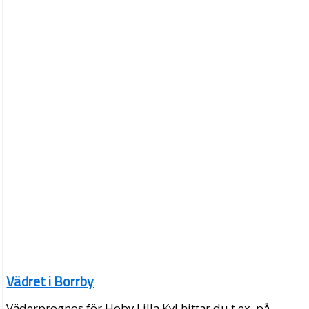
Vädret i Borrby
Väderprognos för Hoby Lilla Kyl hittar du t.ex. på