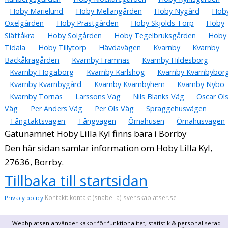
Hoby Marielund
Hoby Mellangården
Hoby Nygård
Hob
Oxelgården
Hoby Prästgården
Hoby Skjölds Torp
Hoby
Slättåkra
Hoby Solgården
Hoby Tegelbruksgården
Hoby
Tidala
Hoby Tillytorp
Hävdavägen
Kvarnby
Kvarnby
Bäckåkragården
Kvarnby Framnäs
Kvarnby Hildesborg
Kvarnby Högaborg
Kvarnby Karlshög
Kvarnby Kvarnbybor
Kvarnby Kvarnbygård
Kvarnby Kvarnbyhem
Kvarnby Nybo
Kvarnby Tornäs
Larssons Väg
Nils Blanks Väg
Oscar Ol
Väg
Per Anders Väg
Per Ols Väg
Spraggehusvägen
Tångtäktsvägen
Tångvägen
Örnahusen
Örnahusvägen
Gatunamnet Hoby Lilla Kyl finns bara i Borrby
Den här sidan samlar information om Hoby Lilla Kyl,
27636, Borrby.
Tillbaka till startsidan
Kontakt: kontakt (snabel-a) svenskaplatser.se
Privacy policy
Webbplatsen använder kakor för funktionalitet, statistik & personaliserad