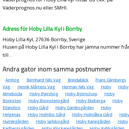
Väderprognos.nu eller SMHI.
Adress för Hoby Lilla Kyl i Borrby
Hoby Lilla Kyl, 27636 Borrby, Sverige
Husen på Hoby Lilla Kyl i Borrby har jämna nummer frå
till .
Andra gator inom samma postnummer
Arnhög
Bernhard Nils Väg
Breidablick
Frans Glimbergs
Väg
Henrik Mårtens Väg
Herman Nils Väg
Hoby
Hoby
Almeboda
Hoby Bjershög
Hoby Björnstorp
Hoby
Bonnsten
Hoby Bonnstensgård
Hoby Ekeberga
Hoby
Erlandsro
Hoby Gård
Hoby Gärdesgården
Hoby
Helgenäs
Hoby Holmbo Gård
Hoby Holmåkra Gård
Hob
Humlegården
Hoby Jarlsbogård
Hoby Kanegården
Hoby
Karlbergsgården
Hoby Klockaregården
Hoby Kyhlsgården