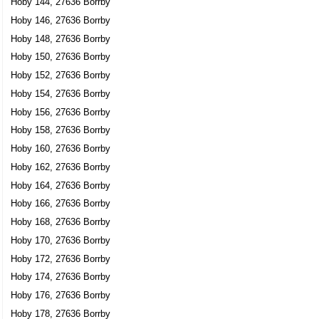
Hoby 144, 27636 Borrby
Hoby Bjershög, 27636 Borrby
Hoby 146, 27636 Borrby
Per Magnus Bjershög
Hoby 148, 27636 Borrby
Hoby Bjershög, 27636 Borrby
Hoby 150, 27636 Borrby
Hoby 152, 27636 Borrby
Hans Bjershögs HB
Hoby 154, 27636 Borrby
0414-30544
Hoby 156, 27636 Borrby
Hoby Bjershög, 27636 Borrby
Hoby 158, 27636 Borrby
Torsten Paul Gerhard Sassersson
Hoby 160, 27636 Borrby
Hoby Bonnstensgård, 27636 Borrby
Hoby 162, 27636 Borrby
Hoby 164, 27636 Borrby
Hoby Gård
Hoby 166, 27636 Borrby
Anders Ingemar Nordborg
Hoby 168, 27636 Borrby
0414-30682
Hoby Gård, 27636 Borrby
Hoby 170, 27636 Borrby
Bo Walde Jönsson
Hoby 172, 27636 Borrby
Hoby 174, 27636 Borrby
0414-30477
Hoby Holmåkra Gård, 27636 Borrby
Hoby 176, 27636 Borrby
Jan Ola Olsson
Hoby 178, 27636 Borrby