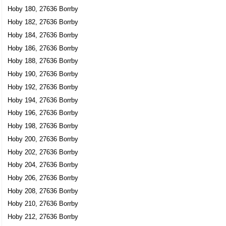
Hoby Lilla Kyl, 27636 Borrby
Hoby 180, 27636 Borrby
Hoby 182, 27636 Borrby
Anders Ödahl
Hoby 184, 27636 Borrby
0709-989754
Hoby 186, 27636 Borrby
Hoby Marielund, 27636 Borrby
Hoby 188, 27636 Borrby
Gustafsson, Jonas
Hoby 190, 27636 Borrby
0414-25143
Hoby 192, 27636 Borrby
Hoby Nygård, 27636 Borrby
Hoby 194, 27636 Borrby
Lisbeth Alfredsson
Hoby 196, 27636 Borrby
Hoby Prästgården, 27636 Borrby
Hoby 198, 27636 Borrby
Coneq Konsult AB
Hoby 200, 27636 Borrby
Hoby 202, 27636 Borrby
Stig Allan Junior Alfredsson
0414-31140
Hoby 204, 27636 Borrby
Hoby Prästgården, 27636 Borrby
Hoby 206, 27636 Borrby
Hans Ove Bertil Hansson
Hoby 208, 27636 Borrby
Hoby Slättåkra, 27636 Borrby
Hoby 210, 27636 Borrby
Hoby 212, 27636 Borrby
Bokförlaget Murbräckan