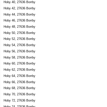
Hoby 40, 27636 Borrby
Britt Viola Gustafsson
Hoby 42, 27636 Borrby
08-7021345
Hoby 44, 27636 Borrby
Hoby 268, 27636 Borrby
Hoby 46, 27636 Borrby
Kungsholms Ekonomitjänst AB
Hoby 48, 27636 Borrby
Britt Viola Gustafsson
Hoby 50, 27636 Borrby
08-7021345
Hoby 268, 27636 Borrby
Hoby 52, 27636 Borrby
Pernillas Dam & Herrfrisering
Hoby 54, 27636 Borrby
Marie Pernilla Bengtsson
Hoby 56, 27636 Borrby
0414-14415
Hoby 58, 27636 Borrby
Hoby 2714 Sandängen, 27636 Borrby
Hoby 60, 27636 Borrby
Save Your Darlings
Hoby 62, 27636 Borrby
Mona Camilla Gloria Larsson
Hoby 64, 27636 Borrby
Hoby 354, 27636 Borrby
Hoby 66, 27636 Borrby
Hoby 68, 27636 Borrby
Säker Matglädje
Hoby 70, 27636 Borrby
Morten Haugen
Hoby 72, 27636 Borrby
Hoby 429, 27636 Borrby
Hoby 74, 27636 Borrby