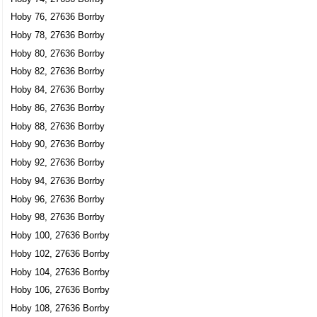
Hoby 76, 27636 Borrby
Hylinia AB
Hoby 78, 27636 Borrby
Gösta David Gunnar Sjöholm
Hoby 80, 27636 Borrby
073-3106931
Hoby 617, 27636 Borrby
Hoby 82, 27636 Borrby
Njut Livet med Kristin Einarsson Lundgren
Hoby 84, 27636 Borrby
Hoby 86, 27636 Borrby
Monica B Kristin Einarsson Lundgren
Hoby 714, 27636 Borrby
Hoby 88, 27636 Borrby
Hoby 90, 27636 Borrby
Thomas Lundgren Bygg & Montage
Hoby 92, 27636 Borrby
Thomas Ola Anders Lundgren
Hoby 94, 27636 Borrby
Hoby 714, 27636 Borrby
Hoby 96, 27636 Borrby
Hoby 98, 27636 Borrby
Gert Lars-Erik Persson
Hoby 100, 27636 Borrby
0411-520941
Hoby 102, 27636 Borrby
Hoby 728, 27636 Borrby
Hoby 104, 27636 Borrby
Hoby Revision
Hoby 106, 27636 Borrby
Dorotea Ann-Mari Louisson
Hoby 108, 27636 Borrby
0411-520941