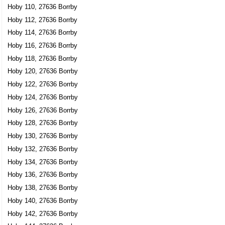
Hoby 728, 27636 Borrby
Hoby 110, 27636 Borrby
Hoby 112, 27636 Borrby
Robsy Forestry Consulting
Hoby 114, 27636 Borrby
Robert Boson Sylvander
Hoby 116, 27636 Borrby
0414-30145
Hoby 831, 27636 Borrby
Hoby 118, 27636 Borrby
Escon AB
Hoby 120, 27636 Borrby
Sten Erik Johan Sevborn
Hoby 122, 27636 Borrby
0411-521457
Hoby 124, 27636 Borrby
Hoby 893, 27636 Borrby
Hoby 126, 27636 Borrby
AB Peter Häberli
Hoby 128, 27636 Borrby
Peter Häberli
Hoby 130, 27636 Borrby
0411-521355
Hoby 132, 27636 Borrby
Hoby 976, 27636 Borrby
Hoby 134, 27636 Borrby
Hans Per Tore Bjershög
Hoby 136, 27636 Borrby
0414-30438
Hoby Bjershög, 27636 Borrby
Hoby 138, 27636 Borrby
Hoby 140, 27636 Borrby
Henrik B E Bjershög
Hoby 142, 27636 Borrby
Henrik Bertil Edvard Bjershög