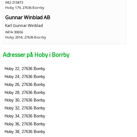
042-215873
Hoby 179, 27636 Borrby
Gunnar Winblad AB
Karl Gunnar Winblad
0414-30656
Hoby 2014, 27636 Borrby
4x4 Event HB
Adresser på Hoby i Borrby
Lars Johan Krister Delfalk
Hoby 2314, 27636 Borrby
Hoby 22, 27636 Borrby
Adventura AB
Hoby 24, 27636 Borrby
Cecilia Henrikson
Hoby 26, 27636 Borrby
0414-30665
Hoby 28, 27636 Borrby
Hoby 2314, 27636 Borrby
Hoby 30, 27636 Borrby
Adventura Syd AB
Hoby 32, 27636 Borrby
Cecilia Elisabeth Henrikson
Hoby 34, 27636 Borrby
Hoby 2314, 27636 Borrby
Hoby 36, 27636 Borrby
Hoby 38, 27636 Borrby
BG Företagskonsult