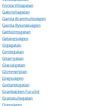
Första Villagatan
Gabriellagatan
Gamla Brämhultsvägen
Gamla Ryssnäsvägen
Getholmsgatan
Getängsvägen
Gigagatan
Gimlegatan
Gitarrgatan
Glacialgatan
Glimmerplan
Gnejsvägen
Gotlandsgatan
Granbäcken Furulid
Granskullegatan
Grenvägen