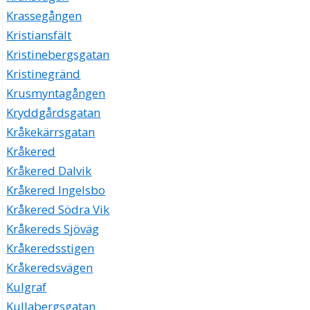
Krassegången
Kristiansfält
Kristinebergsgatan
Kristinegränd
Krusmyntagången
Kryddgårdsgatan
Kråkekärrsgatan
Kråkered
Kråkered Dalvik
Kråkered Ingelsbo
Kråkered Södra Vik
Kråkereds Sjöväg
Kråkeredsstigen
Kråkeredsvägen
Kulgraf
Kullabergsgatan