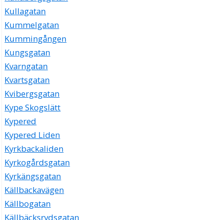
Kullagatan
Kummelgatan
Kummingången
Kungsgatan
Kvarngatan
Kvartsgatan
Kvibergsgatan
Kype Skogslätt
Kypered
Kypered Liden
Kyrkbackaliden
Kyrkogårdsgatan
Kyrkängsgatan
Källbackavägen
Källbogatan
Källbäcksrydsgatan