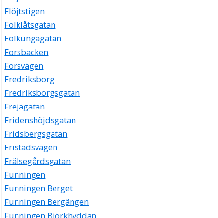
Flöjtstigen
Folklåtsgatan
Folkungagatan
Forsbacken
Forsvägen
Fredriksborg
Fredriksborgsgatan
Frejagatan
Fridenshöjdsgatan
Fridsbergsgatan
Fristadsvägen
Frälsegårdsgatan
Funningen
Funningen Berget
Funningen Bergängen
Funningen Björkhyddan