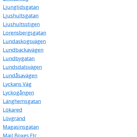
Ljunglidsgatan
Ljushultsgatan
Ljushultsstigen
Lorensbergsgatan
Lundaskogsvägen
Lundbackavägen
Lundbygatan
Lundsdalsvägen
Lundåsavägen
Lyckans Väg
Lyckogången
Länghemsgatan
Lökared
Lövgränd
Magasinsgatan
Mail Boxes Etc