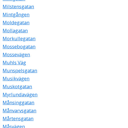
Milstensgatan
Mintgången
Moldegatan
Mollagatan
Morkullegatan
Mossebogatan
Mossevägen
Muhls Väg
Munspelsgatan
Musikvägen
Muskotgatan
Myrlundavägen
Månsinggatan
Månvarvsgatan
Mårtensgatan
Måsvägen