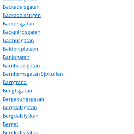
Backadalsgatan
Backadalsstigen
Backersgatan
Backgårdsgatan
Badhusgatan
Baldersplatsen
Banjogatan
Barnhemsgatan
Barnhemsgatan Sjökullen
Barrgränd
Bengtsgatan
Bergakungsgatan
Bergdalsgatan
Bergdalslyckan
Berget
Bergkullsgatan