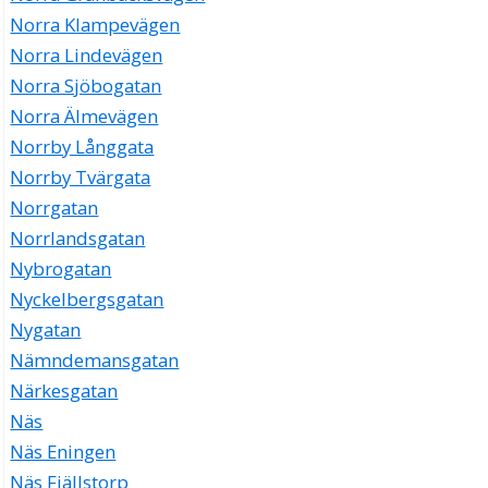
Norra Klampevägen
Norra Lindevägen
Norra Sjöbogatan
Norra Älmevägen
Norrby Långgata
Norrby Tvärgata
Norrgatan
Norrlandsgatan
Nybrogatan
Nyckelbergsgatan
Nygatan
Nämndemansgatan
Närkesgatan
Näs
Näs Eningen
Näs Fjällstorp