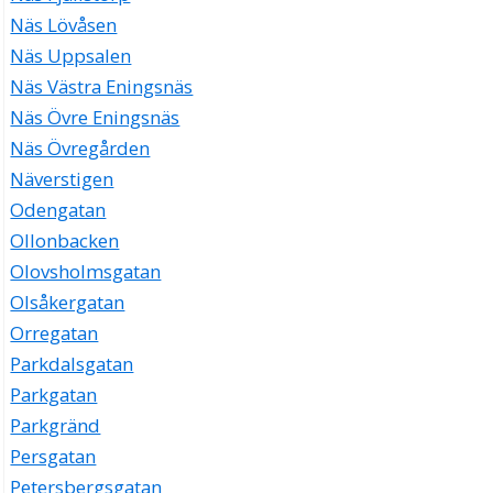
Näs Lövåsen
Näs Uppsalen
Näs Västra Eningsnäs
Näs Övre Eningsnäs
Näs Övregården
Näverstigen
Odengatan
Ollonbacken
Olovsholmsgatan
Olsåkergatan
Orregatan
Parkdalsgatan
Parkgatan
Parkgränd
Persgatan
Petersbergsgatan