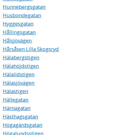
Hunnebergsgatan
Husbondegatan
Hyggesgatan
Hållingsgatan
Hålsjövägen
Hårsåsen Lilla Skogsryd
Hälabergstigen
Hälahöjdstigen
Hälalidstigen
Hälasjövägen
Hälastigen
Hällegatan
Härnagatan
Hästhagsgatan
Högagärdsgatan
Högalundsstigen