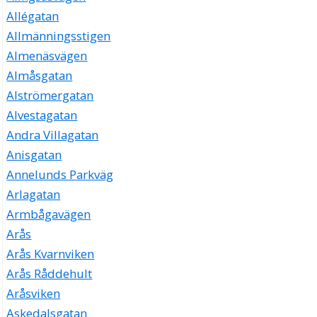
Allégatan
Allmänningsstigen
Almenäsvägen
Almåsgatan
Alströmergatan
Alvestagatan
Andra Villagatan
Anisgatan
Annelunds Parkväg
Arlagatan
Armbågavägen
Arås
Arås Kvarnviken
Arås Råddehult
Aråsviken
Askedalsgatan