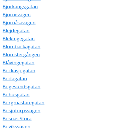
Björkängsgatan
Björnevägen
Björnåsavägen
Blejdegatan
Blekingegatan
Blombackagatan
Blomstergången
Blåvingegatan
Bockasjögatan
Bodagatan
Bogesundsgatan
Bohusgatan
Borgmästaregatan
Bosjötorpsvägen
Bosnäs Stora
Boviksvägen