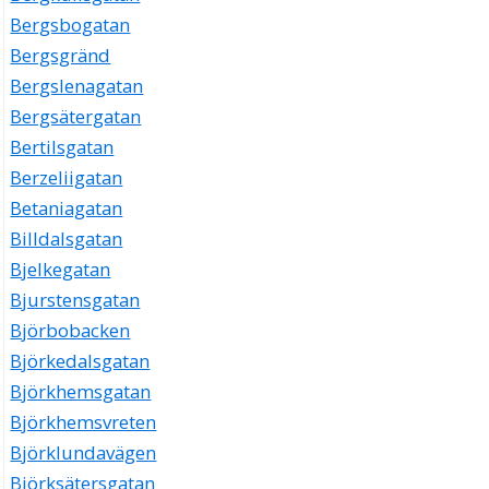
Bergsbogatan
Bergsgränd
Bergslenagatan
Bergsätergatan
Bertilsgatan
Berzeliigatan
Betaniagatan
Billdalsgatan
Bjelkegatan
Bjurstensgatan
Björbobacken
Björkedalsgatan
Björkhemsgatan
Björkhemsvreten
Björklundavägen
Björksätersgatan