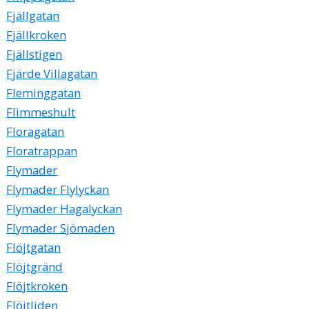
Fjällgatan
Fjällkroken
Fjällstigen
Fjärde Villagatan
Fleminggatan
Flimmeshult
Floragatan
Floratrappan
Flymader
Flymader Flylyckan
Flymader Hagalyckan
Flymader Sjömaden
Flöjtgatan
Flöjtgränd
Flöjtkroken
Flöjtliden