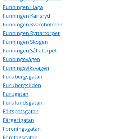
Funningen Haga
Funningen Karlsryd
Funningen Kvarnholmen
Funningen Ryttartorpet
Funningen Skogen
Funningen Sållatorpet
Funningevägen
Funningsviksvägen
Furubergsgatan
Furubergsliden
Furugatan
Furulundsgatan
Fältspatsgatan
Färgerigatan
Föreningsgatan
Företagsgatan