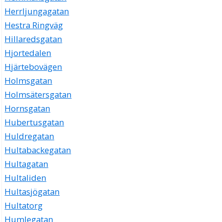
Herrljungagatan
Hestra Ringväg
Hillaredsgatan
Hjortedalen
Hjärtebovägen
Holmsgatan
Holmsätersgatan
Hornsgatan
Hubertusgatan
Huldregatan
Hultabackegatan
Hultagatan
Hultaliden
Hultasjögatan
Hultatorg
Humlegatan