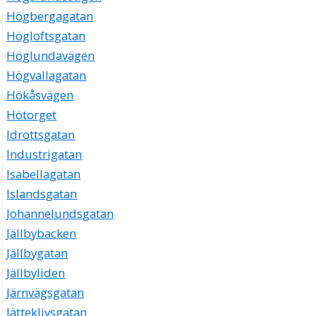
Högbergagatan
Högloftsgatan
Höglundavägen
Högvallagatan
Hökåsvägen
Hötorget
Idrottsgatan
Industrigatan
Isabellagatan
Islandsgatan
Johannelundsgatan
Jällbybacken
Jällbygatan
Jällbyliden
Järnvägsgatan
Jätteklivsgatan