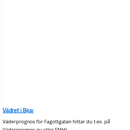
Vädret i Bjuv
Väderprognos för Fagottgatan hittar du t.ex. på
Väderprognos.nu eller SMHI.