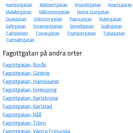
Karneolgatan
Klarinettgatan
Krysolitgatan
Kvartsgatan
Malakitgatan
Månstensgatan
Norra Storgatan
Opalgatan
Orkestergatan
Pianogatan
Rubingatan
Safirgatan
Smaragdgatan
Spinellgatan
Spångatan
Taktpinnen
Topasgatan
Trumpetgatan
Tubagatan
Turmalingatan
Fagottgatan på andra orter
Fagottgatan, Borås
Fagottgatan, Götene
Fagottgatan, Härnösand
Fagottgatan, Jönköping
Fagottgatan, Karlskrona
Fagottgatan, Karlstad
Fagottgatan, Råå
Fagottgatan, Tibro
Fagottgatan, Västra Frölunda