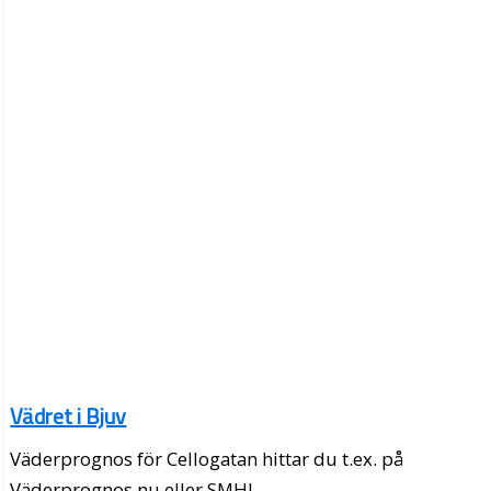
Vädret i Bjuv
Väderprognos för Cellogatan hittar du t.ex. på
Väderprognos.nu eller SMHI.