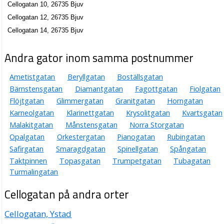
Cellogatan 10, 26735 Bjuv
Cellogatan 12, 26735 Bjuv
Cellogatan 14, 26735 Bjuv
Andra gator inom samma postnummer
Ametistgatan
Beryllgatan
Boställsgatan
Bärnstensgatan
Diamantgatan
Fagottgatan
Fiolgatan
Flöjtgatan
Glimmergatan
Granitgatan
Horngatan
Karneolgatan
Klarinettgatan
Krysolitgatan
Kvartsgatan
Malakitgatan
Månstensgatan
Norra Storgatan
Opalgatan
Orkestergatan
Pianogatan
Rubingatan
Safirgatan
Smaragdgatan
Spinellgatan
Spångatan
Taktpinnen
Topasgatan
Trumpetgatan
Tubagatan
Turmalingatan
Cellogatan på andra orter
Cellogatan, Ystad