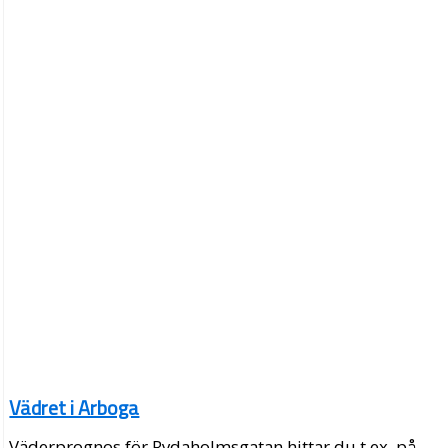
Vädret i Arboga
Väderprognos för Rydaholmsgatan hittar du t.ex. på