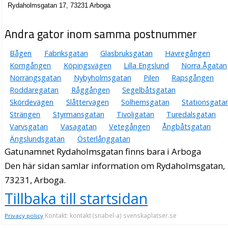
Rydaholmsgatan 17, 73231 Arboga
Andra gator inom samma postnummer
Bågen
Fabriksgatan
Glasbruksgatan
Havregången
Korngången
Köpingsvägen
Lilla Engslund
Norra Ågatan
Norrängsgatan
Nybyholmsgatan
Pilen
Rapsgången
Roddaregatan
Råggången
Segelbåtsgatan
Skördevägen
Slåttervägen
Solhemsgatan
Stationsgata
Strängen
Styrmansgatan
Tivoligatan
Turedalsgatan
Varvsgatan
Vasagatan
Vetegången
Ångbåtsgatan
Ängslundsgatan
Österlånggatan
Gatunamnet Rydaholmsgatan finns bara i Arboga
Den här sidan samlar information om Rydaholmsgatan,
73231, Arboga.
Tillbaka till startsidan
Kontakt: kontakt (snabel-a) svenskaplatser.se
Privacy policy