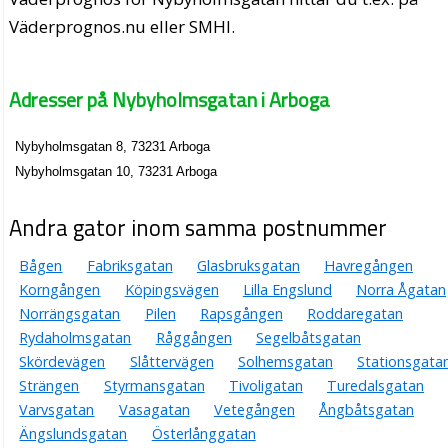
Väderprognos.nu eller SMHI.
Adresser på Nybyholmsgatan i Arboga
Nybyholmsgatan 8, 73231 Arboga
Nybyholmsgatan 10, 73231 Arboga
Andra gator inom samma postnummer
Bågen
Fabriksgatan
Glasbruksgatan
Havregången
Korngången
Köpingsvägen
Lilla Engslund
Norra Ågatan
Norrängsgatan
Pilen
Rapsgången
Roddaregatan
Rydaholmsgatan
Råggången
Segelbåtsgatan
Skördevägen
Slåttervägen
Solhemsgatan
Stationsgata
Strängen
Styrmansgatan
Tivoligatan
Turedalsgatan
Varvsgatan
Vasagatan
Vetegången
Ångbåtsgatan
Ängslundsgatan
Österlånggatan