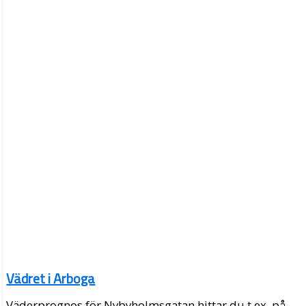
Vädret i Arboga
Väderprognos för Nybyholmsgatan hittar du t.ex. på