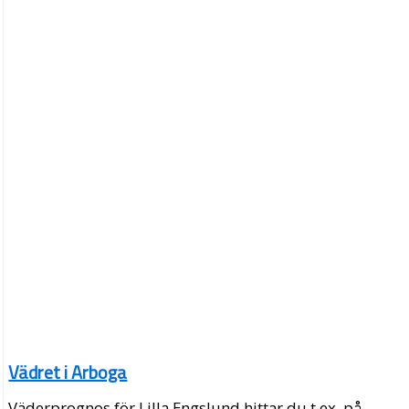
Vädret i Arboga
Väderprognos för Lilla Engslund hittar du t.ex. på