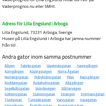
Väderprognos.nu eller SMHI.
Adress för Lilla Engslund i Arboga
Lilla Engslund, 73231 Arboga, Sverige
Husen på Lilla Engslund i Arboga har jämna nummer
från till .
Andra gator inom samma postnummer
Bågen
Fabriksgatan
Glasbruksgatan
Havregången
Korngången
Köpingsvägen
Norra Ågatan
Norrängsgatan
Nybyholmsgatan
Pilen
Rapsgången
Roddaregatan
Rydaholmsgatan
Råggången
Segelbåtsgatan
Skördevägen
Slåttervägen
Solhemsgatan
Stationsgatan
Strängen
Styrmansgatan
Tivoligatan
Turedalsgatan
Varvsgatan
Vasagatan
Vetegången
Ångbåtsgatan
Ängslundsgatan