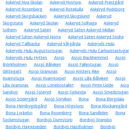
Askeryd Nya Skolan
Askeryd Nystorp
Askeryd Prästgård
Askeryd Rosenberg
Askeryd Rotekulla
Askeryd Rydsborg
Askeryd Skogsbacken
Askeryd Skogslund
Askeryd
Skogstuna
Askeryd Skolan
Askeryd Solhaga
Askeryd
Solhem
Askeryd Säteri
Askeryd Säteri Askeryd Mellan
Askeryd Säteri Askeryd Norra
Askeryd Säteri Askeryd Södra
Askeryd Tallbacka
Askeryd Vårgårda
Askeryds-Hulu
Askeryds-Hulu Augustsstugan
Askeryds-Hulu Carlqvistastuga
Askeryds-Hulu Hytten
Assjö
Assjö Backhemmet
Assjö
Björkholmen
Assjö Bålviken
Assjö Fällestugan
Assjö
Glittegatt
Assjö Gransnäs
Assjö Kristers Rike
Assjö
Kvarnstuga
Assjö Kvarntorpet
Assjö Lilla Bålviken
Assjö
Lilla Gransnäs
Assjö Lönebostället
Assjö Pinte Udde
Assj
Sandsjö
Assjö Sjöeryd
Assjö Sjölunda
Assjö Smedstugan
Assjö Södergård
Assjö Sörviken
Bona
Bona Bergdala
Bona Hembygdsgård
Bona Högstorp
Bona Klockaregård
Bona Lyckebo
Bona Rosenberg
Bona Sandliden
Bona
Sockenstugan
Bordsjö Dumstorp
Bordsjö Gransbo
Bordsjö Häggeveden
Bordsjö Hästholmen
Bordsjö