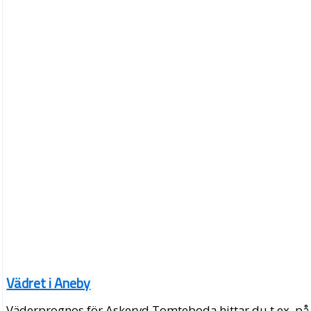
Vädret i Aneby
Väderprognos för Askeryd Tomteboda hittar du t.ex. på