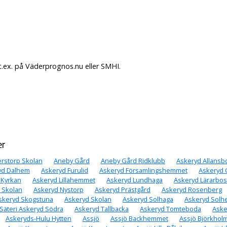
.ex. på Väderprognos.nu eller SMHI.
er
rstorp Skolan
Aneby Gård
Aneby Gård Ridklubb
Askeryd Allansb
yd Dalhem
Askeryd Furulid
Askeryd Församlingshemmet
Askeryd
 Kyrkan
Askeryd Lillahemmet
Askeryd Lundhaga
Askeryd Lärarbo
 Skolan
Askeryd Nystorp
Askeryd Prästgård
Askeryd Rosenberg
skeryd Skogstuna
Askeryd Skolan
Askeryd Solhaga
Askeryd Sol
Säteri Askeryd Södra
Askeryd Tallbacka
Askeryd Tomteboda
Aske
Askeryds-Hulu Hytten
Assjö
Assjö Backhemmet
Assjö Björkhol