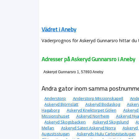
Vädret i Aneby
Väderprognos för Askeryd Gunnarsro hittar du t
Adresser på Askeryd Gunnarsro i Aneby
Askeryd Gunnarsro 1, 57893 Aneby
Andra gator inom samma postnumm
Anderstorp
Anderstorp Missionskapell
Ande
Askeryd Björnslätt
Askeryd Bodaskog
Asker
Hagaborg
Askeryd Knektorpet Gölen
Askeryd
Missionshuset
Askeryd Norrhem
Askeryd Nya
Askeryd Skogsbacken
Askeryd Skogslund
A
Mellan
Askeryd Säteri Askeryd Norra
Askeryd 
Augustsstugan
Askeryds-Hulu Carlqvistastugan