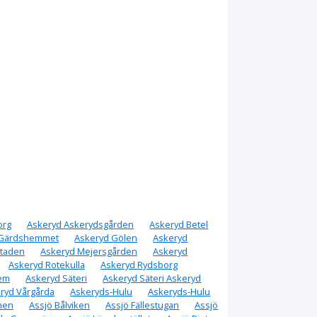
org
Askeryd Askerydsgården
Askeryd Betel
 Gärdshemmet
Askeryd Gölen
Askeryd
staden
Askeryd Mejersgården
Askeryd
Askeryd Rotekulla
Askeryd Rydsborg
hem
Askeryd Säteri
Askeryd Säteri Askeryd
ryd Vårgårda
Askeryds-Hulu
Askeryds-Hulu
men
Assjö Bålviken
Assjö Fällestugan
Assjö