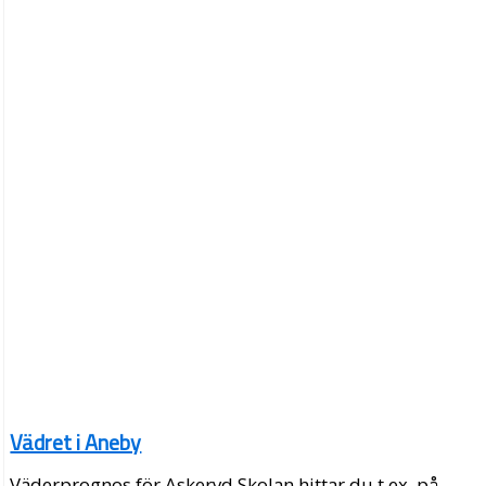
Vädret i Aneby
Väderprognos för Askeryd Skolan hittar du t.ex. på