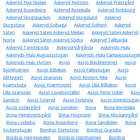
Askeryd Nya Skolan
Askeryd Nystorp
Askeryd Prästgård
Askeryd Rosenberg
Askeryd Rotekulla
Askeryd Rydsborg
Askeryd Skogsbacken
Askeryd Skogslund
Askeryd
Skogstuna
Askeryd Solhaga
Askeryd Solhem
Askeryd
Säteri
Askeryd Säteri Askeryd Mellan
Askeryd Säteri Askeryd
Norra
Askeryd Säteri Askeryd Södra
Askeryd Tallbacka
Askeryd Tomteboda
Askeryd Vårgårda
Askeryds-Hulu
Askeryds-Hulu Augustsstugan
Askeryds-Hulu Carlqvistastuga
Askeryds-Hulu Hytten
Assjö
Assjö Backhemmet
Assjö
Björkholmen
Assjö Bålviken
Assjö Fällestugan
Assjö
Glittegatt
Assjö Gransnäs
Assjö Kristers Rike
Assjö
Kvarnstuga
Assjö Kvarntorpet
Assjö Lilla Bålviken
Assjö
Lilla Gransnäs
Assjö Lönebostället
Assjö Pinte Udde
Assj
Sandsjö
Assjö Sjöeryd
Assjö Sjölunda
Assjö Smedstugan
Assjö Södergård
Assjö Sörviken
Bona
Bona Bergdala
Bona Hembygdsgård
Bona Högstorp
Bona Klockaregård
Bona Lyckebo
Bona Rosenberg
Bona Sandliden
Bona
Sockenstugan
Bordsjö Dumstorp
Bordsjö Gransbo
Bordsjö Häggeveden
Bordsjö Hästholmen
Bordsjö