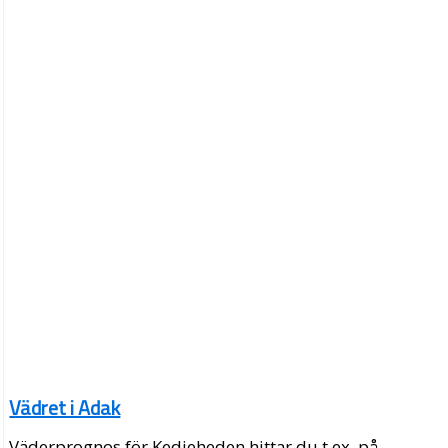
Vädret i Adak
Väderprognos för Kedjeheden hittar du t.ex. på