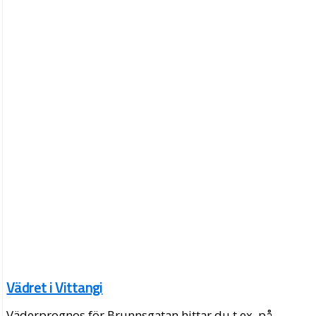
Vädret i Vittangi
Väderprognos för Brunnsgatan hittar du t.ex. på