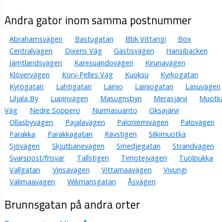
Andra gator inom samma postnummer
Abrahamsvägen
Bastugatan
Bbk Vittangi
Box
Centralvägen
Dixens Väg
Gästisvägen
Hansibacken
Jämtlandsvägen
Karesuandovägen
Kirunavägen
Klövervägen
Korv-Pelles Väg
Kuoksu
Kyrkogatan
Kyrögatan
Lahtigatan
Lainio
Lainiogatan
Lasuvägen
Liljala By
Lupinvägen
Masugnsbyn
Merasjärvi
Muotk
Väg
Nedre Soppero
Nurmasuanto
Oksajärvi
Ollasbyvägen
Pajalavägen
Paloniemivägen
Palovägen
Parakka
Parakkagatan
Rävstigen
Silkimuotka
Sjövägen
Skjutbanevägen
Smedjegatan
Strandvägen
Svarspost/frisvar
Tallstigen
Timotejvägen
Tuolpukka
Vallgatan
Vinsavägen
Vittamaavägen
Vivungi
Välimaavägen
Wikmansgatan
Åsvägen
Brunnsgatan på andra orter