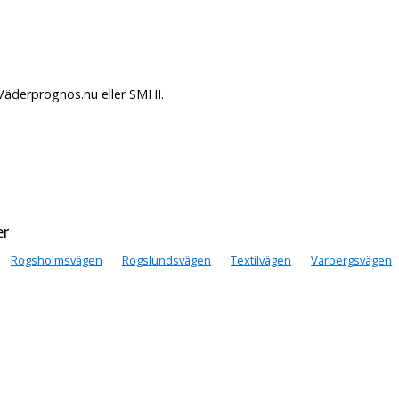
 Väderprognos.nu eller SMHI.
er
Rogsholmsvägen
Rogslundsvägen
Textilvägen
Varbergsvägen