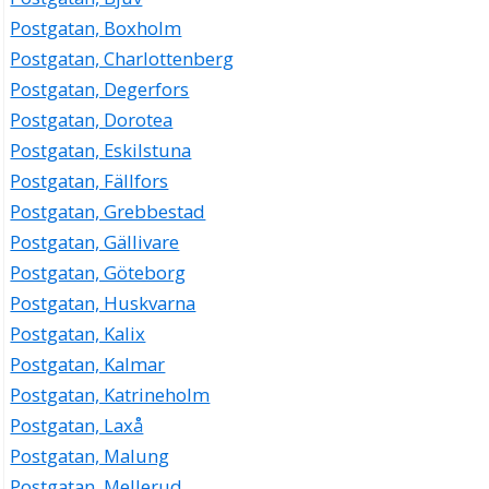
Postgatan, Boxholm
Postgatan, Charlottenberg
Postgatan, Degerfors
Postgatan, Dorotea
Postgatan, Eskilstuna
Postgatan, Fällfors
Postgatan, Grebbestad
Postgatan, Gällivare
Postgatan, Göteborg
Postgatan, Huskvarna
Postgatan, Kalix
Postgatan, Kalmar
Postgatan, Katrineholm
Postgatan, Laxå
Postgatan, Malung
Postgatan, Mellerud