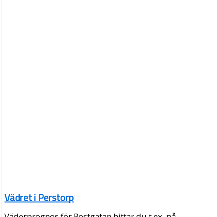
Vädret i Perstorp
Väderprognos för Postgatan hittar du t.ex. på