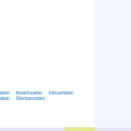
rgatan
Magasinsgatan
Palissadgatan
sgatan
Åkermansvägen