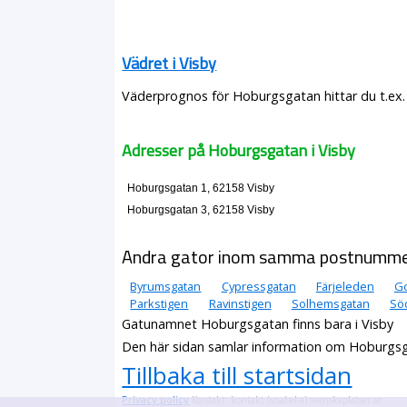
Vädret i Visby
Väderprognos för Hoburgsgatan hittar du t.ex.
Adresser på Hoburgsgatan i Visby
Hoburgsgatan 1, 62158 Visby
Hoburgsgatan 3, 62158 Visby
Andra gator inom samma postnumm
Byrumsgatan
Cypressgatan
Färjeleden
Go
Parkstigen
Ravinstigen
Solhemsgatan
Sö
Gatunamnet Hoburgsgatan finns bara i Visby
Den här sidan samlar information om Hoburgsg
Tillbaka till startsidan
Privacy policy
Kontakt: kontakt (snabel-a) svenskaplatser.se