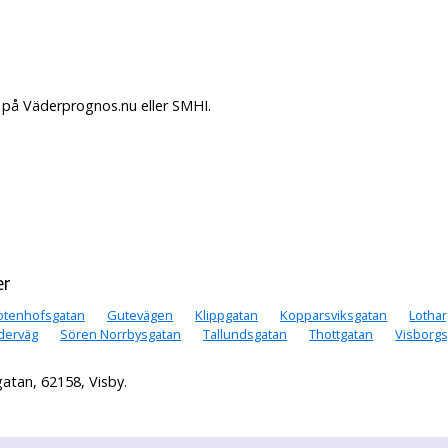
 på Väderprognos.nu eller SMHI.
er
tenhofsgatan
Gutevägen
Klippgatan
Kopparsviksgatan
Lotha
derväg
Sören Norrbysgatan
Tallundsgatan
Thottgatan
Visborg
atan, 62158, Visby.