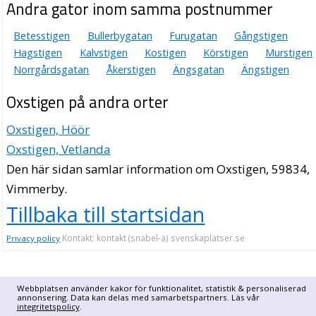
Andra gator inom samma postnummer
Betesstigen
Bullerbygatan
Furugatan
Gångstigen
Hagstigen
Kalvstigen
Kostigen
Körstigen
Murstigen
Norrgårdsgatan
Åkerstigen
Ängsgatan
Ängstigen
Oxstigen på andra orter
Oxstigen, Höör
Oxstigen, Vetlanda
Den här sidan samlar information om Oxstigen, 59834,
Vimmerby.
Tillbaka till startsidan
Kontakt: kontakt (snabel-a) svenskaplatser.se
Privacy policy
Webbplatsen använder kakor för funktionalitet, statistik & personaliserad
annonsering. Data kan delas med samarbetspartners. Läs vår
integritetspolicy
.