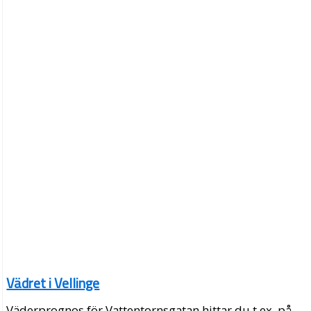
Vädret i Vellinge
Väderprognos för Vattentornsgatan hittar du t.ex. på