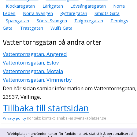
Klockaregatan
Lärkgatan
Lövsångaregatan
Norra
Leden
Norra Svängen
Ryttaregatan
Smidts Gata
Sparvgatan
Södra Svängen
Talgoxegatan
Ternings
Gata
Trastgatan
Wulfs Gata
Vattentornsgatan på andra orter
Vattentornsgatan, Angered
Vattentornsgatan, Eslöv
Vattentornsgatan, Motala
Vattentornsgatan, Vimmerby
Den här sidan samlar information om Vattentornsgatan,
23537, Vellinge.
Tillbaka till startsidan
Kontakt: kontakt (snabel-a) svenskaplatser.se
Privacy policy
Webbplatsen använder kakor för funktionalitet, statistik & personaliserad