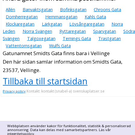
Allén
Banvaktsgatan
Bofinksgatan
Chroons Gata
Domherregatan
Hemmansgatan
Kahls Gata
Klockaregatan
Lärkgatan
Lövsångaregatan
Norra
Leden
Norra Svängen
Ryttaregatan
Sparvgatan
Södr
Svängen
Talgoxegatan
Ternings Gata
Trastgatan
Vattentornsgatan
Wulfs Gata
Gatunamnet Smidts Gata finns bara i Vellinge
Den här sidan samlar information om Smidts Gata,
23537, Vellinge.
Tillbaka till startsidan
Kontakt: kontakt (snabel-a) svenskaplatser.se
Privacy policy
Webbplatsen använder kakor för funktionalitet, statistik & personaliserad
annonsering. Data kan delas med samarbetspartners. Läs vår
integritetspolicy
.