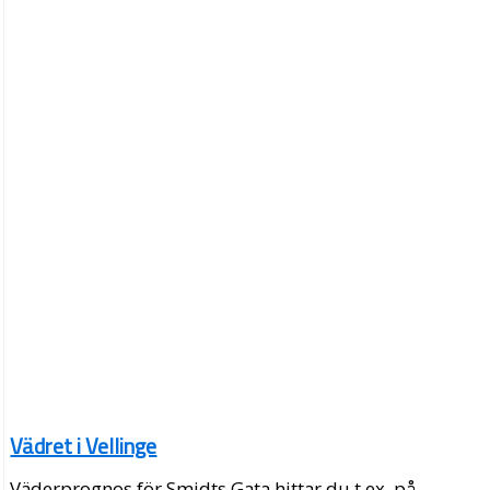
Vädret i Vellinge
Väderprognos för Smidts Gata hittar du t.ex. på