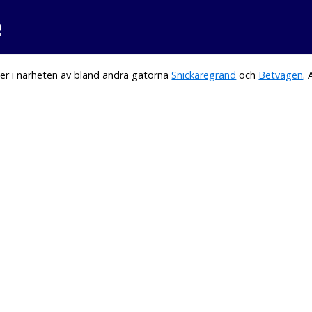
e
er i närheten av bland andra gatorna
Snickaregränd
och
Betvägen
.