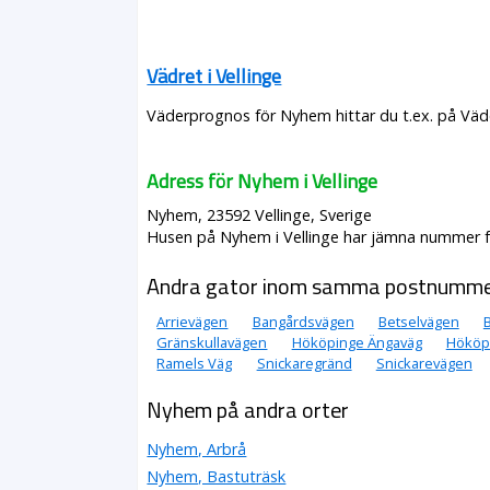
Vädret i Vellinge
Väderprognos för Nyhem hittar du t.ex. på Väd
Adress för Nyhem i Vellinge
Nyhem, 23592 Vellinge, Sverige
Husen på Nyhem i Vellinge har jämna nummer frå
Andra gator inom samma postnumm
Arrievägen
Bangårdsvägen
Betselvägen
Gränskullavägen
Hököpinge Ängaväg
Hököp
Ramels Väg
Snickaregränd
Snickarevägen
Nyhem på andra orter
Nyhem, Arbrå
Nyhem, Bastuträsk