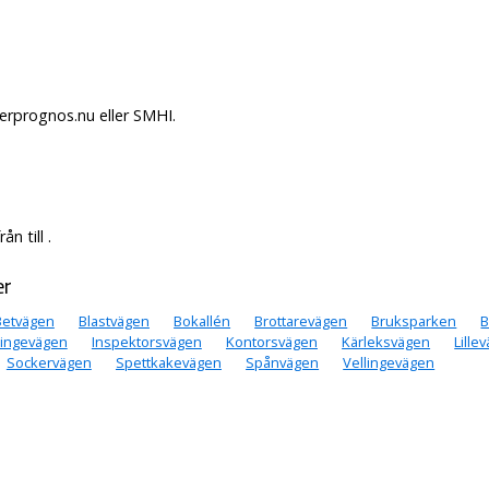
erprognos.nu eller SMHI.
n till .
er
Betvägen
Blastvägen
Bokallén
Brottarevägen
Bruksparken
B
ingevägen
Inspektorsvägen
Kontorsvägen
Kärleksvägen
Lille
Sockervägen
Spettkakevägen
Spånvägen
Vellingevägen