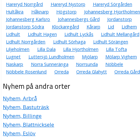
Hareryd Norrgård
Hareryd Nystorp
Hareryd Sörgården
Hultåkra
Håknarp
Högstorp
Johannesberg Hjortholmen
Johannesberg Karlsro
Johannesbergs Gård
Jordanstorp
Jordanstorp Södra
Klockaregård
Kårarp
Lid
Lidhem
Lidhult
Lidhult Hagen
Lidhult Lyckås
Lidhult Mellangård
Lidhult Norrgården
Lidhult Sörhaga
Lidhult Sörängen
Liljeholmen
Lilla Dala
Lilla Hjortholmen
Lilla Tofta
Lugnet
Luttersjö Lundholmen
Mjölarp
Mölarp Vighem
Naskarp
Norra Sunneränga
Norrsunda
Nöbbele
Nöbbele Rosenlund
Orreda
Orreda Glahytt
Orreda Gård
Nyhem på andra orter
Nyhem, Arbrå
Nyhem, Bastuträsk
Nyhem, Billinge
Nyhem, Blattnicksele
Nyhem, Eslöv