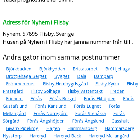
Adress för Nyhem i Flisby
Nyhem, 57895 Flisby, Sverige
Husen på Nyhem i Flisby har jämna nummer från till .
Andra gator inom samma postnummer
Björkbacken
Björkhyddan
Brittatorpet
Bröttjehaga
Bröttjehaga Berget
Bygget
Dala
Dämparp
Fiskarhemmet
Flisby Hembygdsgård
Flisby Kyrka
Flisby
Prästgård
Flisby Solhaga
Flisby Vattentäkt
Freden
Fridhem
Förås
Förås Berget
Förås Ekhöjden
Förås
Gustafslund
Förås Karlslund
Förås Lugnet
Förås
Mellangård
Förås Norregård
Förås Stenåkra
Förås
Sörgård
Förås Ängshöjden
Förås Ängslund
Gasshult
Givarp Pipekrog
Hagen
Hammarsberg
Hammarsberg
Nysstorp
Hareryd
Hareryd Bäck
Hareryd Mellangård