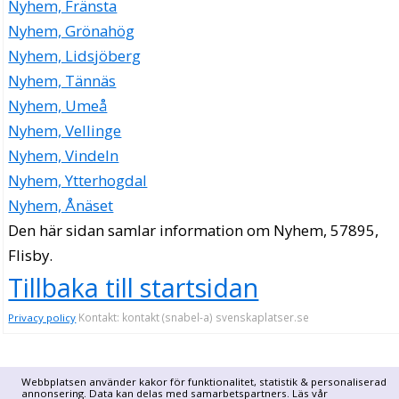
Nyhem, Fränsta
Nyhem, Grönahög
Nyhem, Lidsjöberg
Nyhem, Tännäs
Nyhem, Umeå
Nyhem, Vellinge
Nyhem, Vindeln
Nyhem, Ytterhogdal
Nyhem, Ånäset
Den här sidan samlar information om Nyhem, 57895,
Flisby.
Tillbaka till startsidan
Kontakt: kontakt (snabel-a) svenskaplatser.se
Privacy policy
Webbplatsen använder kakor för funktionalitet, statistik & personaliserad
annonsering. Data kan delas med samarbetspartners. Läs vår