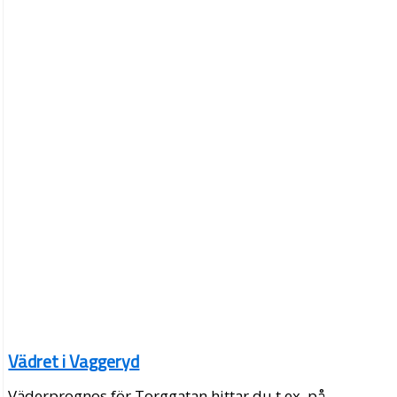
Vädret i Vaggeryd
Väderprognos för Torggatan hittar du t.ex. på