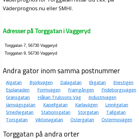
Väderprognos.nu eller SMHI.
Adresser på Torggatan i Vaggeryd
Torggatan 7, 56730 Vaggeryd
Torggatan 9, 56730 Vaggeryd
Andra gator inom samma postnummer
Algatan
Björkvägen
Dalagatan
Ekgatan
Enestigen
Esplanaden
Formvägen
Framgången
Frideborgsvägen
Gränsgatan
Håkan Trulssons Väg
Industrivägen
Järnvägsgatan
Kapellgatan
Karlavägen
Linnégatan
Smedjegatan
Stationsgatan
Storgatan
Tallgatan
Torsgatan
Viktoriagatan
Östergatan
Östermovägen
Torggatan på andra orter