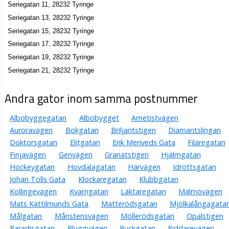
Seriegatan 11, 28232 Tyringe
Seriegatan 13, 28232 Tyringe
Seriegatan 15, 28232 Tyringe
Seriegatan 17, 28232 Tyringe
Seriegatan 19, 28232 Tyringe
Seriegatan 21, 28232 Tyringe
Andra gator inom samma postnummer
Albobyggegatan
Albobygget
Ametistvägen
Auroravägen
Bokgatan
Briljantstigen
Diamantslingan
Doktorsgatan
Elitgatan
Erik Menveds Gata
Filaregatan
Finjavägen
Genvägen
Granatstigen
Hjälmgatan
Hockeygatan
Hovdalagatan
Härvägen
Idrottsgatan
Johan Tolls Gata
Klockaregatan
Klubbgatan
Kollingevägen
Kvarngatan
Läktaregatan
Malmövägen
Mats Kättilmunds Gata
Matterödsgatan
Mjölkalångagata
Målgatan
Månstensvägen
Möllerödsgatan
Opalstigen
Paradisgatan
Pluggvägen
Puckgatan
Riddarevägen