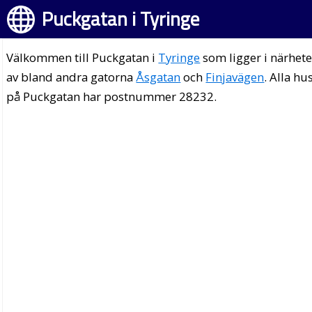
Puckgatan i Tyringe
Välkommen till Puckgatan i
Tyringe
som ligger i närhet
av bland andra gatorna
Åsgatan
och
Finjavägen
. Alla hu
på Puckgatan har postnummer 28232.