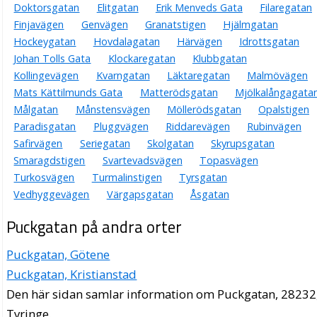
Doktorsgatan
Elitgatan
Erik Menveds Gata
Filaregatan
Finjavägen
Genvägen
Granatstigen
Hjälmgatan
Hockeygatan
Hovdalagatan
Härvägen
Idrottsgatan
Johan Tolls Gata
Klockaregatan
Klubbgatan
Kollingevägen
Kvarngatan
Läktaregatan
Malmövägen
Mats Kättilmunds Gata
Matterödsgatan
Mjölkalångagata
Målgatan
Månstensvägen
Möllerödsgatan
Opalstigen
Paradisgatan
Pluggvägen
Riddarevägen
Rubinvägen
Safirvägen
Seriegatan
Skolgatan
Skyrupsgatan
Smaragdstigen
Svartevadsvägen
Topasvägen
Turkosvägen
Turmalinstigen
Tyrsgatan
Vedhyggevägen
Värgapsgatan
Åsgatan
Puckgatan på andra orter
Puckgatan, Götene
Puckgatan, Kristianstad
Den här sidan samlar information om Puckgatan, 28232
Tyringe.