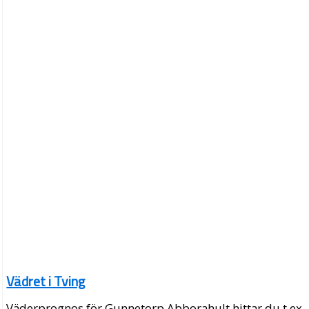
Vädret i Tving
Väderprognos för Gunnetorp Abborahult hittar du t.ex.