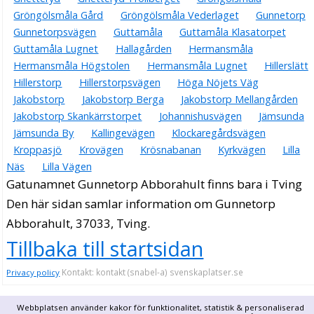
Gröngölsmåla Gård
Gröngölsmåla Vederlaget
Gunnetorp
Gunnetorpsvägen
Guttamåla
Guttamåla Klasatorpet
Guttamåla Lugnet
Hallagården
Hermansmåla
Hermansmåla Högstolen
Hermansmåla Lugnet
Hillerslätt
Hillerstorp
Hillerstorpsvägen
Höga Nöjets Väg
Jakobstorp
Jakobstorp Berga
Jakobstorp Mellangården
Jakobstorp Skankärrstorpet
Johannishusvägen
Jämsunda
Jämsunda By
Kallingevägen
Klockaregårdsvägen
Kroppasjö
Krovägen
Krösnabanan
Kyrkvägen
Lilla
Näs
Lilla Vägen
Gatunamnet Gunnetorp Abborahult finns bara i Tving
Den här sidan samlar information om Gunnetorp
Abborahult, 37033, Tving.
Tillbaka till startsidan
Kontakt: kontakt (snabel-a) svenskaplatser.se
Privacy policy
Webbplatsen använder kakor för funktionalitet, statistik & personaliserad