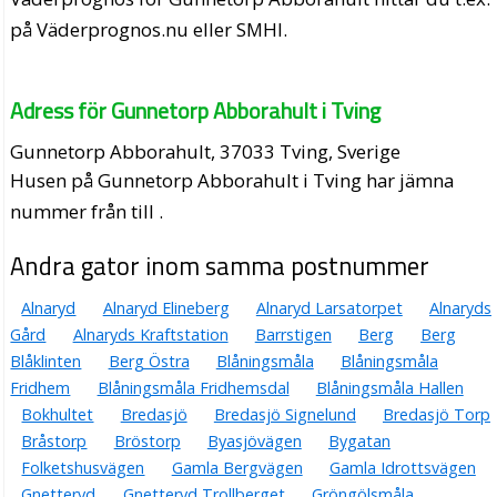
på Väderprognos.nu eller SMHI.
Adress för Gunnetorp Abborahult i Tving
Gunnetorp Abborahult, 37033 Tving, Sverige
Husen på Gunnetorp Abborahult i Tving har jämna
nummer från till .
Andra gator inom samma postnummer
Alnaryd
Alnaryd Elineberg
Alnaryd Larsatorpet
Alnaryds
Gård
Alnaryds Kraftstation
Barrstigen
Berg
Berg
Blåklinten
Berg Östra
Blåningsmåla
Blåningsmåla
Fridhem
Blåningsmåla Fridhemsdal
Blåningsmåla Hallen
Bokhultet
Bredasjö
Bredasjö Signelund
Bredasjö Torp
Bråstorp
Bröstorp
Byasjövägen
Bygatan
Folketshusvägen
Gamla Bergvägen
Gamla Idrottsvägen
Gnetteryd
Gnetteryd Trollberget
Gröngölsmåla