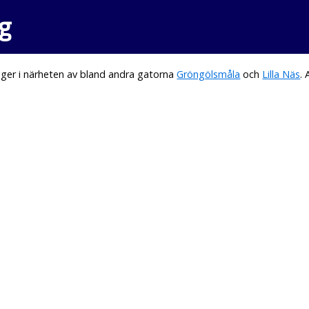
g
ger i närheten av bland andra gatorna
Gröngölsmåla
och
Lilla Näs
.