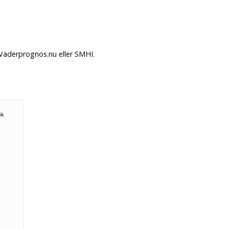
 Väderprognos.nu eller SMHI.
n
ök