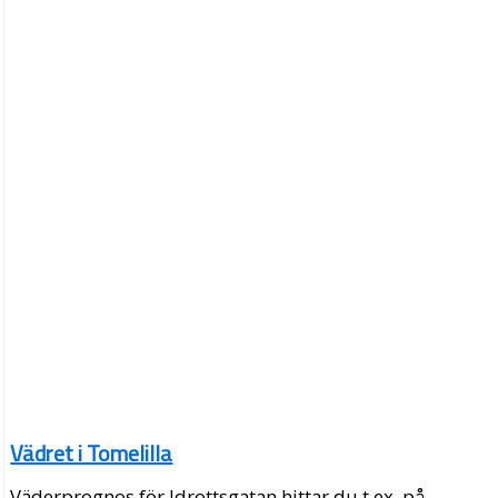
Vädret i Tomelilla
Väderprognos för Idrottsgatan hittar du t.ex. på