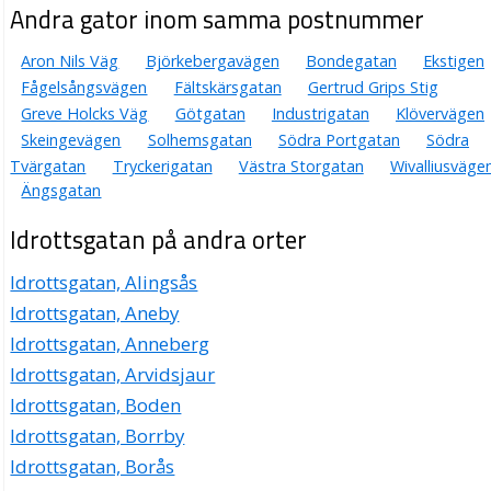
Andra gator inom samma postnummer
Aron Nils Väg
Björkebergavägen
Bondegatan
Ekstigen
Fågelsångsvägen
Fältskärsgatan
Gertrud Grips Stig
Greve Holcks Väg
Götgatan
Industrigatan
Klövervägen
Skeingevägen
Solhemsgatan
Södra Portgatan
Södra
Tvärgatan
Tryckerigatan
Västra Storgatan
Wivalliusväge
Ängsgatan
Idrottsgatan på andra orter
Idrottsgatan, Alingsås
Idrottsgatan, Aneby
Idrottsgatan, Anneberg
Idrottsgatan, Arvidsjaur
Idrottsgatan, Boden
Idrottsgatan, Borrby
Idrottsgatan, Borås