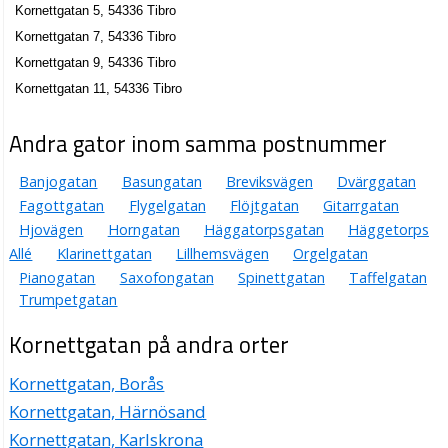
Kornettgatan 5, 54336 Tibro
Kornettgatan 7, 54336 Tibro
Kornettgatan 9, 54336 Tibro
Kornettgatan 11, 54336 Tibro
Andra gator inom samma postnummer
Banjogatan
Basungatan
Breviksvägen
Dvärggatan
Fagottgatan
Flygelgatan
Flöjtgatan
Gitarrgatan
Hjovägen
Horngatan
Häggatorpsgatan
Häggetorps
Allé
Klarinettgatan
Lillhemsvägen
Orgelgatan
Pianogatan
Saxofongatan
Spinettgatan
Taffelgatan
Trumpetgatan
Kornettgatan på andra orter
Kornettgatan, Borås
Kornettgatan, Härnösand
Kornettgatan, Karlskrona