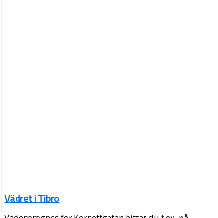
Vädret i Tibro
Väderprognos för Kornettgatan hittar du t.ex. på