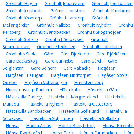
Grönhult Hagen
Grönhult Johanstorp
Grönhult Jonsbacken
Grönhult Jonsboda
Grönhult Jonstorp
Grönhult Katebrunn
Grönhult Krontorp
Grönhult Larstorp
Grönhult
Mellangården
Grönhult Nallebo
Grönhult Nyholm
Grönhul
Persberg
Grönhult Sandbacken
Grönhult Skogshöjden
Grönhult Sofiero
Grönhult Solbacken
Grönhult
Sparrebacken
Grönhult Stenkullen
Grönhult Tidholmen
Grönhults Skola
Gäre
Gäre Björkebo
Gäre Björkåsen
Gäre Bäckaskog
Gäre Gunnebo
Gäre Gård
Gäre
Solgläntan
Gäre Solhem
Gäre Vabacka
Hagåsen
Hagåsen Lillstugan
Hagåsen Lindtorpet
Hagåsen Stora
Orrebo
Hagåsen Valterängen
Humstenstorp
Humstenstorp Runhem
Hästekulla
Hästekulla Gård
Hästekulla Gäreby
Hästekulla Margretelund
Hästekulla
Mariedal
Hästekulla Nyhem
Hästekulla Ottostorp
Hästekulla Sandbacken
Hästekulla Sofielund
Hästekulla
Solbacken
Hästekulla Solglimten
Hästekulla Solkullen
Hönsa
Hönsa Arnäs
Hönsa Bengtstorp
Hönsa Broholm
Hönsa Bygdegård
Hönsa Bäck
Hönsa Furubacken
Hön