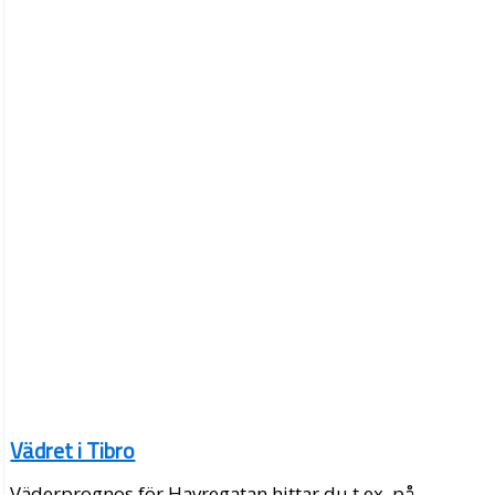
Vädret i Tibro
Väderprognos för Havregatan hittar du t.ex. på