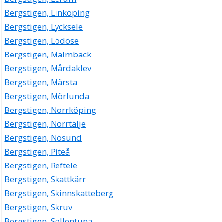
Bergstigen, Linköping
Bergstigen, Lycksele
Bergstigen, Lödöse
Bergstigen, Malmbäck
Bergstigen, Mårdaklev
Bergstigen, Märsta
Bergstigen, Mörlunda
Bergstigen, Norrköping
Bergstigen, Norrtälje
Bergstigen, Nösund
Bergstigen, Piteå
Bergstigen, Reftele
Bergstigen, Skattkärr
Bergstigen, Skinnskatteberg
Bergstigen, Skruv
Bergstigen, Sollentuna