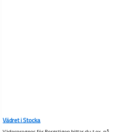
Vädret i Stocka
Väderprognos för Bergstigen hittar du t.ex. på