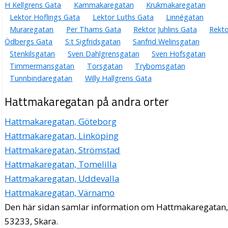
H Kellgrens Gata
Kammakaregatan
Krukmakaregatan
Lektor Hoflings Gata
Lektor Luths Gata
Linnégatan
Muraregatan
Per Thams Gata
Rektor Juhlins Gata
Rekto
Ödbergs Gata
S:t Sigfridsgatan
Sanfrid Welinsgatan
Stenkilsgatan
Sven Dahlgrensgatan
Sven Hofsgatan
Timmermansgatan
Torsgatan
Trybomsgatan
Tunnbindaregatan
Willy Hallgrens Gata
Hattmakaregatan på andra orter
Hattmakaregatan, Göteborg
Hattmakaregatan, Linköping
Hattmakaregatan, Strömstad
Hattmakaregatan, Tomelilla
Hattmakaregatan, Uddevalla
Hattmakaregatan, Värnamo
Den här sidan samlar information om Hattmakaregatan
53233, Skara.