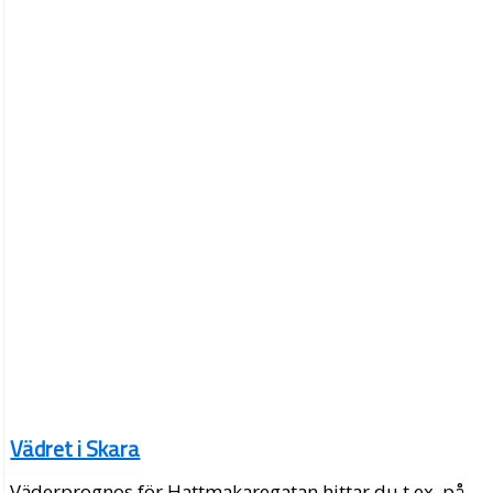
Vädret i Skara
Väderprognos för Hattmakaregatan hittar du t.ex. på