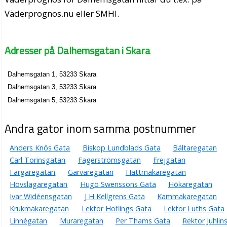
Väderprognos.nu eller SMHI.
Adresser på Dalhemsgatan i Skara
Dalhemsgatan 1, 53233 Skara
Dalhemsgatan 3, 53233 Skara
Dalhemsgatan 5, 53233 Skara
Andra gator inom samma postnummer
Anders Knös Gata
Biskop Lundblads Gata
Bältaregatan
Carl Torinsgatan
Fagerströmsgatan
Frejgatan
Färgaregatan
Garvaregatan
Hattmakaregatan
Hovslagaregatan
Hugo Swenssons Gata
Hökaregatan
Ivar Widéensgatan
J H Kellgrens Gata
Kammakaregatan
Krukmakaregatan
Lektor Hoflings Gata
Lektor Luths Gata
Linnégatan
Muraregatan
Per Thams Gata
Rektor Juhlin