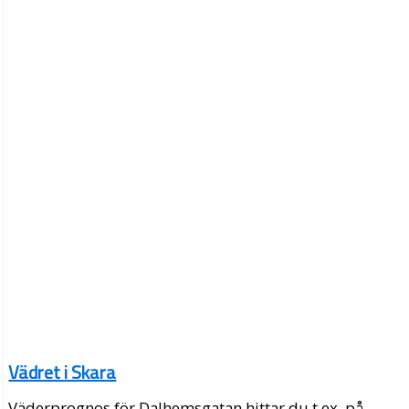
Vädret i Skara
Väderprognos för Dalhemsgatan hittar du t.ex. på