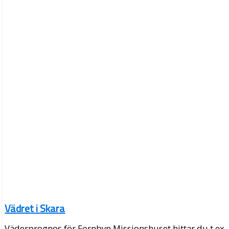
Vädret i Skara
Väderprognos för Fornbyn Missionshuset hittar du t.ex.