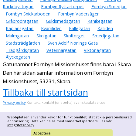
Rackebystugan
Fornbyn Ryttartorpet
Fornbyn Smedjan
Fornbyn Snickarboden
Fornbyn Vädersågen
Gråbrödragatan
Guldsmedsgatan
Kanikegatan
Kaplansgatan
Kvarnliden
Källegatan
Källiden
Malmgatan
Skolgatan
Skoltorget
Smedjegatan
Stadsträdgården
Sven Adolf Norlings Gata
Trädgårdsgatan
Veterinärgatan
Viktoriagatan
Ålyckegatan
Gatunamnet Fornbyn Missionshuset finns bara i Skara
Den här sidan samlar information om Fornbyn
Missionshuset, 53231, Skara.
Tillbaka till startsidan
Kontakt: kontakt (snabel-a) svenskaplatser.se
Privacy policy
Webbplatsen använder kakor för funktionalitet, statistik & personaliserad
annonsering. Data kan delas med samarbetspartners. Läs vår
integritetspolicy
.
Acceptera