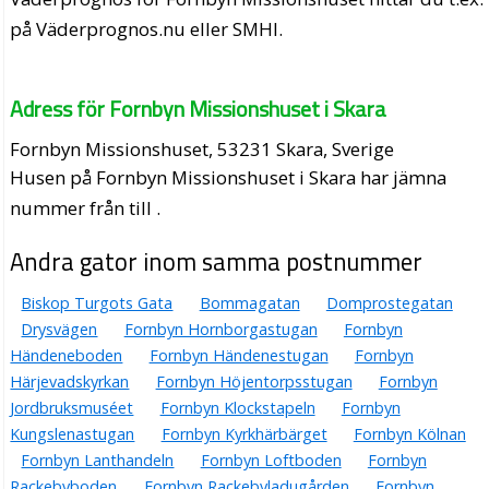
på Väderprognos.nu eller SMHI.
Adress för Fornbyn Missionshuset i Skara
Fornbyn Missionshuset, 53231 Skara, Sverige
Husen på Fornbyn Missionshuset i Skara har jämna
nummer från till .
Andra gator inom samma postnummer
Biskop Turgots Gata
Bommagatan
Domprostegatan
Drysvägen
Fornbyn Hornborgastugan
Fornbyn
Händeneboden
Fornbyn Händenestugan
Fornbyn
Härjevadskyrkan
Fornbyn Höjentorpsstugan
Fornbyn
Jordbruksmuséet
Fornbyn Klockstapeln
Fornbyn
Kungslenastugan
Fornbyn Kyrkhärbärget
Fornbyn Kölnan
Fornbyn Lanthandeln
Fornbyn Loftboden
Fornbyn
Rackebyboden
Fornbyn Rackebyladugården
Fornbyn