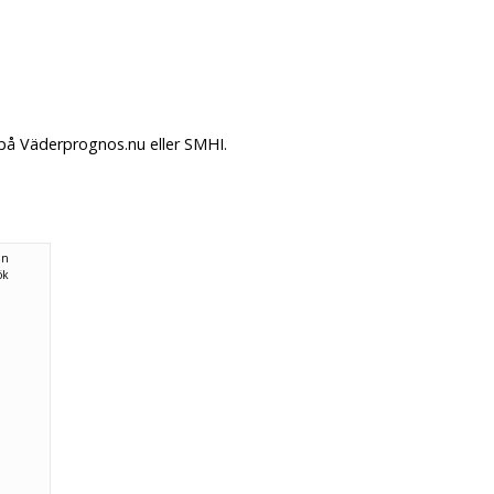
på Väderprognos.nu eller SMHI.
ån
ök