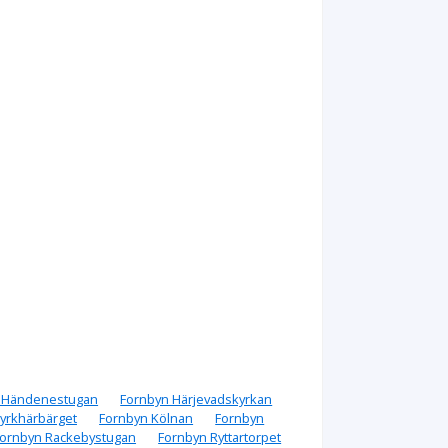
 Händenestugan
Fornbyn Härjevadskyrkan
yrkhärbärget
Fornbyn Kölnan
Fornbyn
ornbyn Rackebystugan
Fornbyn Ryttartorpet