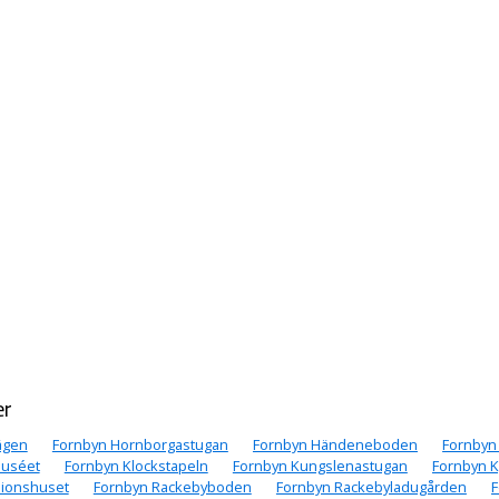
er
ägen
Fornbyn Hornborgastugan
Fornbyn Händeneboden
Fornbyn
muséet
Fornbyn Klockstapeln
Fornbyn Kungslenastugan
Fornbyn K
sionshuset
Fornbyn Rackebyboden
Fornbyn Rackebyladugården
F