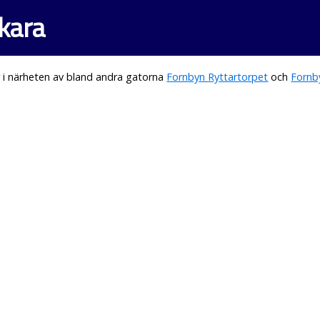
kara
 i närheten av bland andra gatorna
Fornbyn Ryttartorpet
och
Fornb