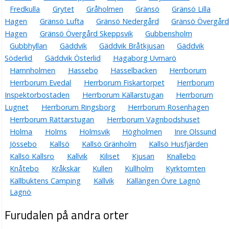
Fredkulla
Grytet
Gråholmen
Gränsö
Gränsö Lilla
Hagen
Gränsö Lufta
Gränsö Nedergård
Gränsö Övergård
Hagen
Gränsö Övergård Skeppsvik
Gubbensholm
Gubbhyllan
Gäddvik
Gäddvik Bråtkjusan
Gäddvik
Söderlid
Gäddvik Österlid
Hagaborg Uvmarö
Hamnholmen
Hassebo
Hasselbacken
Herrborum
Herrborum Evedal
Herrborum Fiskartorpet
Herrborum
Inspektorbostaden
Herrborum Källarstugan
Herrborum
Lugnet
Herrborum Ringsborg
Herrborum Rosenhagen
Herrborum Rättarstugan
Herrborum Vagnbodshuset
Holma
Holms
Holmsvik
Högholmen
Inre Olssund
Jössebo
Kallsö
Kallsö Gränholm
Kallsö Husfjärden
Kallsö Kallsro
Kallvik
Kiliset
Kjusan
Knallebo
Knåtebo
Kråkskär
Kullen
Kullholm
Kyrktomten
Källbuktens Camping
Källvik
Källängen Övre Lagnö
Lagnö
Furudalen på andra orter