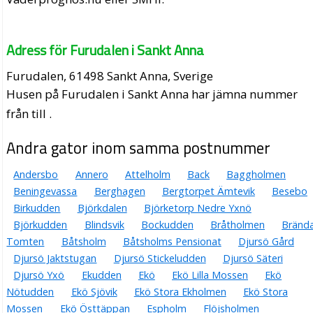
Adress för Furudalen i Sankt Anna
Furudalen, 61498 Sankt Anna, Sverige
Husen på Furudalen i Sankt Anna har jämna nummer
från till .
Andra gator inom samma postnummer
Andersbo
Annero
Attelholm
Back
Baggholmen
Beningevassa
Berghagen
Bergtorpet Ämtevik
Besebo
Birkudden
Björkdalen
Björketorp Nedre Yxnö
Björkudden
Blindsvik
Bockudden
Bråtholmen
Bränd
Tomten
Båtsholm
Båtsholms Pensionat
Djursö Gård
Djursö Jaktstugan
Djursö Stickeludden
Djursö Säteri
Djursö Yxö
Ekudden
Ekö
Ekö Lilla Mossen
Ekö
Nötudden
Ekö Sjövik
Ekö Stora Ekholmen
Ekö Stora
Mossen
Ekö Östtäppan
Espholm
Flöjsholmen