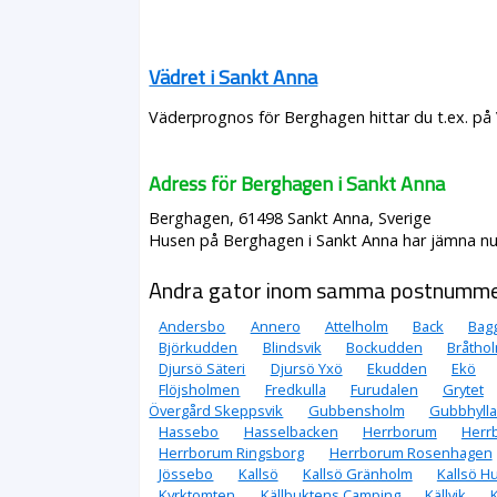
Vädret i Sankt Anna
Väderprognos för Berghagen hittar du t.ex. på
Adress för Berghagen i Sankt Anna
Berghagen, 61498 Sankt Anna, Sverige
Husen på Berghagen i Sankt Anna har jämna num
Andra gator inom samma postnumm
Andersbo
Annero
Attelholm
Back
Bag
Björkudden
Blindsvik
Bockudden
Bråtho
Djursö Säteri
Djursö Yxö
Ekudden
Ekö
Flöjsholmen
Fredkulla
Furudalen
Grytet
Övergård Skeppsvik
Gubbensholm
Gubbhyll
Hassebo
Hasselbacken
Herrborum
Herr
Herrborum Ringsborg
Herrborum Rosenhagen
Jössebo
Kallsö
Kallsö Gränholm
Kallsö H
Kyrktomten
Källbuktens Camping
Källvik