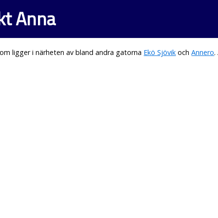
kt Anna
om ligger i närheten av bland andra gatorna
Ekö Sjövik
och
Annero
.