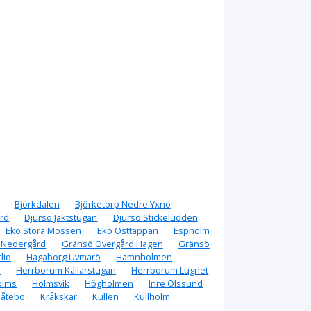
Björkdalen
Björketorp Nedre Yxnö
ård
Djursö Jaktstugan
Djursö Stickeludden
Ekö Stora Mossen
Ekö Östtäppan
Espholm
 Nedergård
Gränsö Övergård Hagen
Gränsö
lid
Hagaborg Uvmarö
Hamnholmen
n
Herrborum Källarstugan
Herrborum Lugnet
olms
Holmsvik
Högholmen
Inre Olssund
åtebo
Kråkskär
Kullen
Kullholm