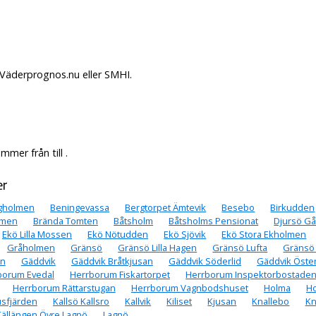
 Väderprognos.nu eller SMHI.
mer från till .
er
gholmen
Beningevassa
Bergtorpet Ämtevik
Besebo
Birkudden
lmen
Brända Tomten
Båtsholm
Båtsholms Pensionat
Djursö G
Ekö Lilla Mossen
Ekö Nötudden
Ekö Sjövik
Ekö Stora Ekholmen
Gråholmen
Gränsö
Gränsö Lilla Hagen
Gränsö Lufta
Gränsö
an
Gäddvik
Gäddvik Bråtkjusan
Gäddvik Söderlid
Gäddvik Öster
borum Evedal
Herrborum Fiskartorpet
Herrborum Inspektorbostade
Herrborum Rättarstugan
Herrborum Vagnbodshuset
Holma
H
usfjärden
Kallsö Kallsro
Kallvik
Kiliset
Kjusan
Knallebo
Kn
Källängen Övre Lagnö
Lagnö