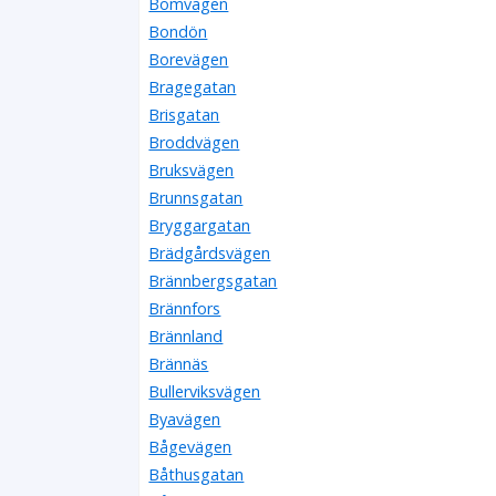
Bomvägen
Bondön
Borevägen
Bragegatan
Brisgatan
Broddvägen
Bruksvägen
Brunnsgatan
Bryggargatan
Brädgårdsvägen
Brännbergsgatan
Brännfors
Brännland
Brännäs
Bullerviksvägen
Byavägen
Bågevägen
Båthusgatan