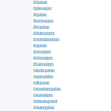
Edgatan
Ejdervägen
Ekgatan
Ekorrevägen
Elevgatan
Enbärsstigen
Enesköldsvägen
Engatan
Enrisvägen
Entitevägen
Etsarevägen
Fabriksgatan
Fagerudden
Falkgatan
Fanjunkaregatan
Fasanvägen
Finlandiagränd
Fiskaregatan