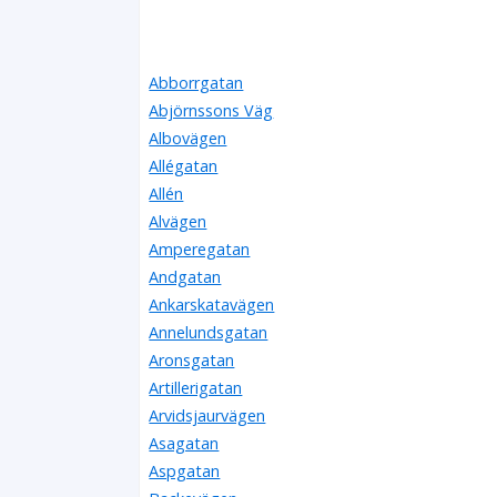
Abborrgatan
Abjörnssons Väg
Albovägen
Allégatan
Allén
Alvägen
Amperegatan
Andgatan
Ankarskatavägen
Annelundsgatan
Aronsgatan
Artillerigatan
Arvidsjaurvägen
Asagatan
Aspgatan