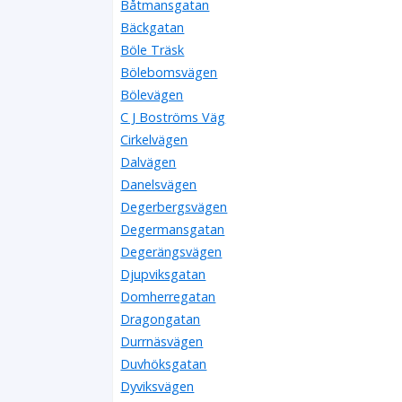
Båtmansgatan
Bäckgatan
Böle Träsk
Bölebomsvägen
Bölevägen
C J Boströms Väg
Cirkelvägen
Dalvägen
Danelsvägen
Degerbergsvägen
Degermansgatan
Degerängsvägen
Djupviksgatan
Domherregatan
Dragongatan
Durrnäsvägen
Duvhöksgatan
Dyviksvägen