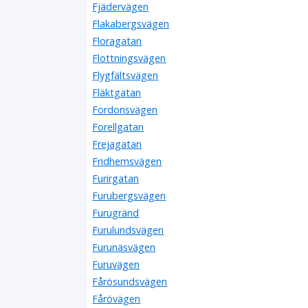
Fjädervägen
Flakabergsvägen
Floragatan
Flottningsvägen
Flygfältsvägen
Fläktgatan
Fordonsvägen
Forellgatan
Frejagatan
Fridhemsvägen
Furirgatan
Furubergsvägen
Furugränd
Furulundsvägen
Furunäsvägen
Furuvägen
Fårösundsvägen
Fårövägen