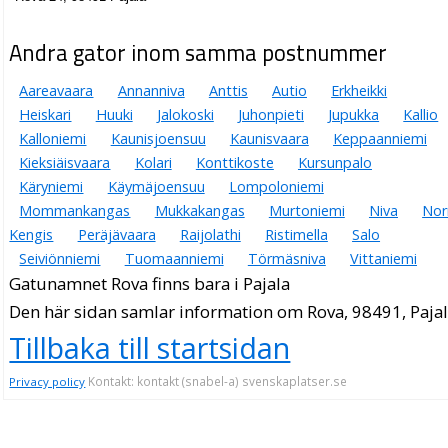
Andra gator inom samma postnummer
Aareavaara
Annanniva
Anttis
Autio
Erkheikki
Heiskari
Huuki
Jalokoski
Juhonpieti
Jupukka
Kallio
Kalloniemi
Kaunisjoensuu
Kaunisvaara
Keppaanniemi
Kieksiäisvaara
Kolari
Konttikoste
Kursunpalo
Käryniemi
Käymäjoensuu
Lompoloniemi
Mommankangas
Mukkakangas
Murtoniemi
Niva
Nor
Kengis
Peräjävaara
Raijolathi
Ristimella
Salo
Seiviönniemi
Tuomaanniemi
Törmäsniva
Vittaniemi
Gatunamnet Rova finns bara i Pajala
Den här sidan samlar information om Rova, 98491, Pajal
Tillbaka till startsidan
Kontakt: kontakt (snabel-a) svenskaplatser.se
Privacy policy