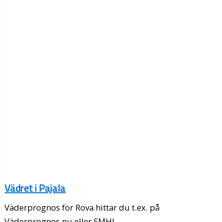
Vädret i Pajala
Väderprognos för Rova hittar du t.ex. på
Väderprognos.nu eller SMHI.