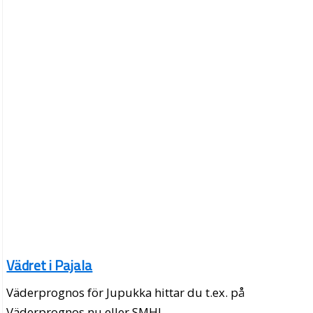
Vädret i Pajala
Väderprognos för Jupukka hittar du t.ex. på
Väderprognos.nu eller SMHI.