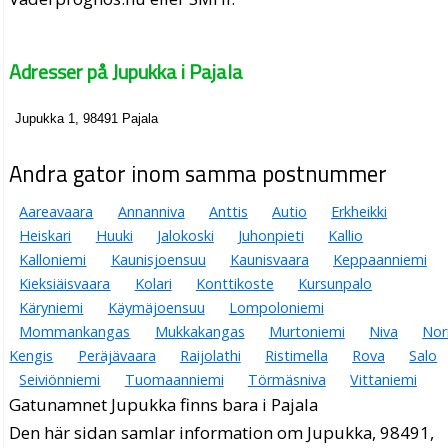
Adresser på Jupukka i Pajala
Jupukka 1, 98491 Pajala
Andra gator inom samma postnummer
Aareavaara
Annanniva
Anttis
Autio
Erkheikki
Heiskari
Huuki
Jalokoski
Juhonpieti
Kallio
Kalloniemi
Kaunisjoensuu
Kaunisvaara
Keppaanniemi
Kieksiäisvaara
Kolari
Konttikoste
Kursunpalo
Käryniemi
Käymäjoensuu
Lompoloniemi
Mommankangas
Mukkakangas
Murtoniemi
Niva
Nor
Kengis
Peräjävaara
Raijolathi
Ristimella
Rova
Salo
Seiviönniemi
Tuomaanniemi
Törmäsniva
Vittaniemi
Gatunamnet Jupukka finns bara i Pajala
Den här sidan samlar information om Jupukka, 98491,