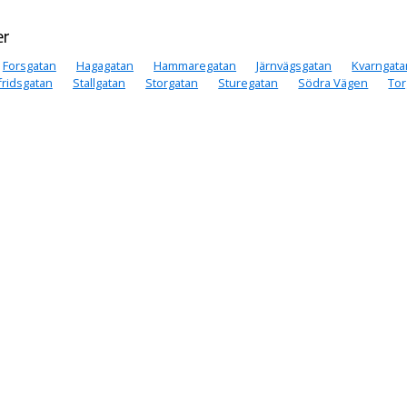
er
Forsgatan
Hagagatan
Hammaregatan
Järnvägsgatan
Kvarngata
fridsgatan
Stallgatan
Storgatan
Sturegatan
Södra Vägen
Tor