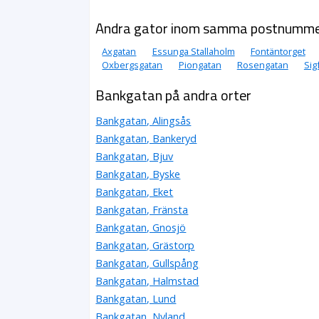
Andra gator inom samma postnumm
Axgatan
Essunga Stallaholm
Fontäntorget
Oxbergsgatan
Piongatan
Rosengatan
Sig
Bankgatan på andra orter
Bankgatan, Alingsås
Bankgatan, Bankeryd
Bankgatan, Bjuv
Bankgatan, Byske
Bankgatan, Eket
Bankgatan, Fränsta
Bankgatan, Gnosjö
Bankgatan, Grästorp
Bankgatan, Gullspång
Bankgatan, Halmstad
Bankgatan, Lund
Bankgatan, Nyland